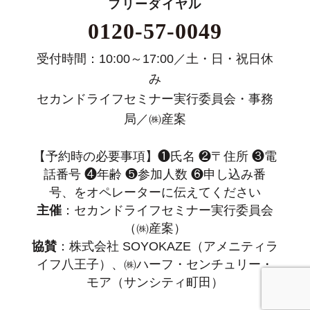
フリーダイヤル
0120-57-0049
受付時間：10:00～17:00／土・日・祝日休
み
セカンドライフセミナー実行委員会・事務
局／㈱産案
【予約時の必要事項】❶氏名 ❷〒住所 ❸電
話番号 ❹年齢 ❺参加人数 ❻申し込み番
号、をオペレーターに伝えてください
主催
：セカンドライフセミナー実行委員会
（㈱産案）
協賛
：株式会社 SOYOKAZE（アメニティラ
イフ八王子）、㈱ハーフ・センチュリー・
モア（サンシティ町田）