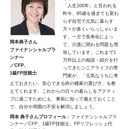
「人生100年」と言われる
昨今、65歳を過ぎても変わ
らず自宅で元気に暮らす
方々が多くいらっしゃいま
す。一方で長寿化によっ
岡本典子さん
て、介護に関わる問題も増
ファイナンシャルプラ
加しています。これまで1
ンナー
万件以上の相談・紹介を行
／CFP、
ってきたシニアライフの専
1級FP技能士
門家が、「元気なうちに考
えておきたい、安心できる終の棲家の選び方」を教
えてくれます。これからの日々の暮らしをアクティ
ブに過ごすためにも、事前に知って備えておくこと
で、自分や周囲の不安を解消しましょう。
岡本 典子さんプロフィール
：ファイナンシャルプラ
ンナー／CFP、1級FP技能士。FPリフレッシュ代