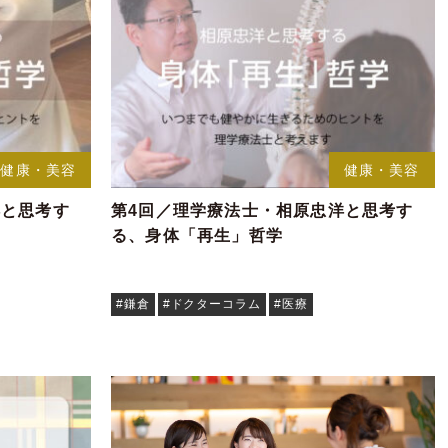
健康・美容
健康・美容
洋と思考す
第4回／理学療法士・相原忠洋と思考す
る、身体「再生」哲学
#鎌倉
#ドクターコラム
#医療