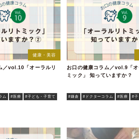
健康・美容
／vol.10「オーラルリ
お口の健康コラム／vol.9「
ミック」 知っていますか？
ラム
#医療
#子ども・子育て
#鎌倉
#ドクターコラム
#医療
#