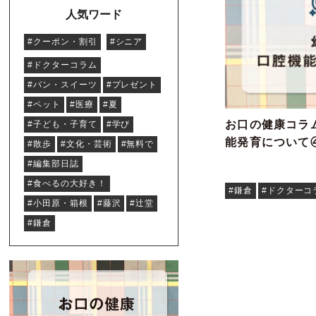
人気ワード
#クーポン・割引
#シニア
#ドクターコラム
#パン・スイーツ
#プレゼント
#ペット
#医療
#夏
お口の健康コラム
#子ども・子育て
#学び
能発育について
#散歩
#文化・芸術
#無料で
#編集部日誌
#食べるの大好き！
#鎌倉
#ドクターコ
#小田原・箱根
#藤沢
#辻堂
#鎌倉