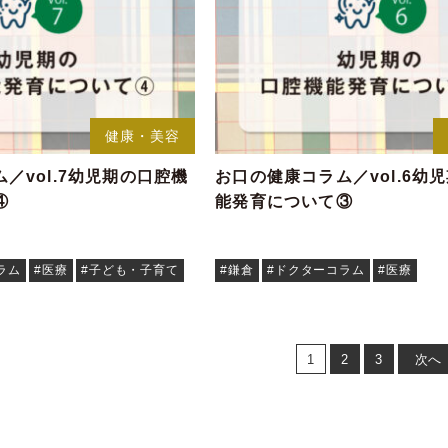
健康・美容
／vol.7幼児期の口腔機
お口の健康コラム／vol.6幼
④
能発育について③
ラム
#医療
#子ども・子育て
#鎌倉
#ドクターコラム
#医療
1
2
3
次へ