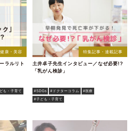
健康・美容
特集記事・連載記事
オーラルリト
土井卓子先生インタビュー／なぜ必要!?
「乳がん検診」
子ども・子育て
#SDGs
#ドクターコラム
#医療
#子ども・子育て