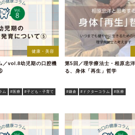
健康・美容
／vol.8幼児期の口腔機
第5回／理学療法士・相原忠
⑤
る、身体「再生」哲学
ラム
#医療
#子ども・子育て
#鎌倉
#ドクターコラム
#医療