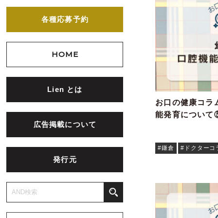
各種応募予約
HOME
Lien とは
お口の健康コラム
能発育について
広告掲載について
#鎌倉
#ドクターコ
発行元