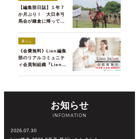
【編集部日誌】１年７
か月ぶり！ 大日本弓
馬会が鎌倉に帰ってき
た！
暮らし
《会費無料》Lien編集
部のリアルコミュニテ
ィ会員制組織『Lien
Salon（リアンサロ
ン）』会員募集
お知らせ
INFOMATION
2026.07.30