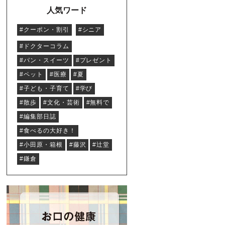
人気ワード
#クーポン・割引
#シニア
#ドクターコラム
#パン・スイーツ
#プレゼント
#ペット
#医療
#夏
#子ども・子育て
#学び
#散歩
#文化・芸術
#無料で
#編集部日誌
#食べるの大好き！
#小田原・箱根
#藤沢
#辻堂
#鎌倉