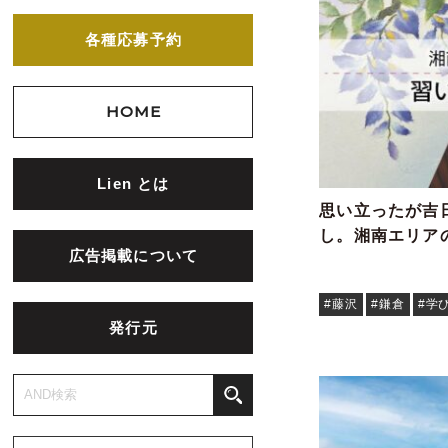
各種応募予約
HOME
Lien とは
思い立ったが吉
し。湘南エリア
広告掲載について
#藤沢
#鎌倉
#学
発行元