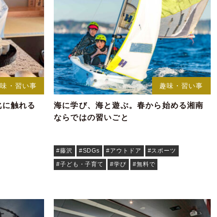
趣味・習い事
趣味・習い事
文化に触れる
海に学び、海と遊ぶ。春から始める湘南
ならではの習いごと
#藤沢
#SDGs
#アウトドア
#スポーツ
#子ども・子育て
#学び
#無料で