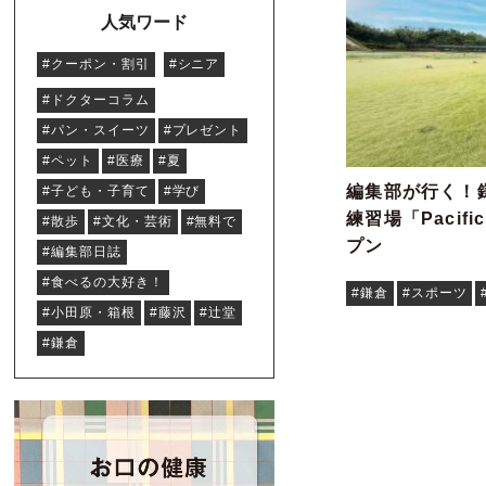
人気ワード
#クーポン・割引
#シニア
#ドクターコラム
#パン・スイーツ
#プレゼント
#ペット
#医療
#夏
編集部が行く！
#子ども・子育て
#学び
練習場「Pacifi
#散歩
#文化・芸術
#無料で
プン
#編集部日誌
#食べるの大好き！
#鎌倉
#スポーツ
#小田原・箱根
#藤沢
#辻堂
#鎌倉