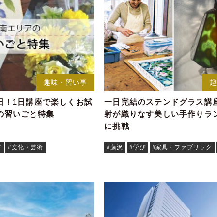
趣味・習い事
日！1日講座で楽しくお試
一日完結のステンドグラス講
の習いごと特集
射が織りなす美しい手作りラ
に挑戦
び
#文化・芸術
#藤沢
#学び
#家具・ファブリック