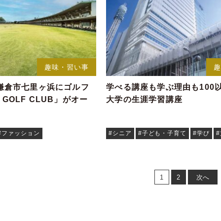
趣味・習い事
鎌倉市七里ヶ浜にゴルフ
学べる講座も学ぶ理由も100
c GOLF CLUB」がオー
大学の生涯学習講座
#ファッション
#シニア
#子ども・子育て
#学び
1
2
次へ