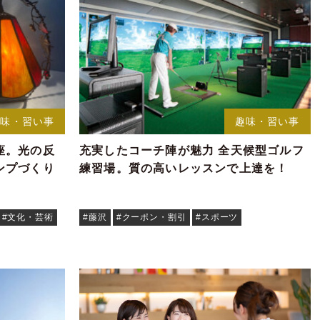
趣味・習い事
趣味・習い事
座。光の反
充実したコーチ陣が魅力 全天候型ゴルフ
ンプづくり
練習場。質の高いレッスンで上達を！
#文化・芸術
#藤沢
#クーポン・割引
#スポーツ