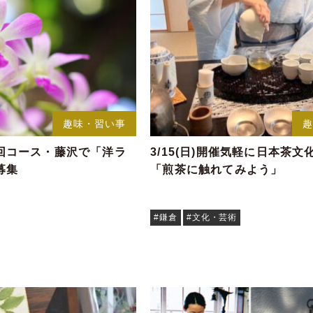
趣味・習い事
回コース・藤沢で「洋ラ
3/15(日)開催気軽に日本茶
募集
「煎茶に触れてみよう」
#鎌倉
#文化・芸術