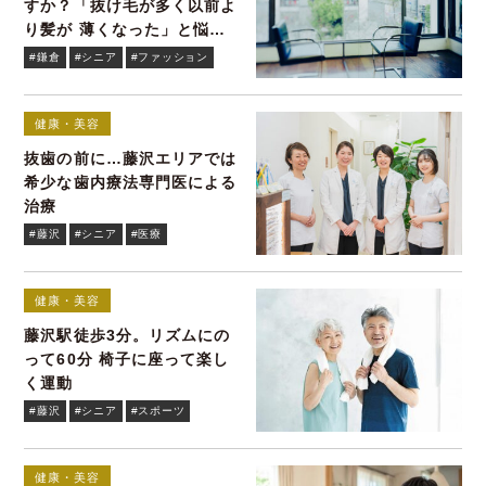
すか？「抜け毛が多く以前よ
り髪が 薄くなった」と悩む
貴女へ
#鎌倉
#シニア
#ファッション
健康・美容
抜歯の前に…藤沢エリアでは
希少な歯内療法専門医による
治療
#藤沢
#シニア
#医療
健康・美容
藤沢駅徒歩3分。リズムにの
って60分 椅子に座って楽し
く運動
#藤沢
#シニア
#スポーツ
健康・美容