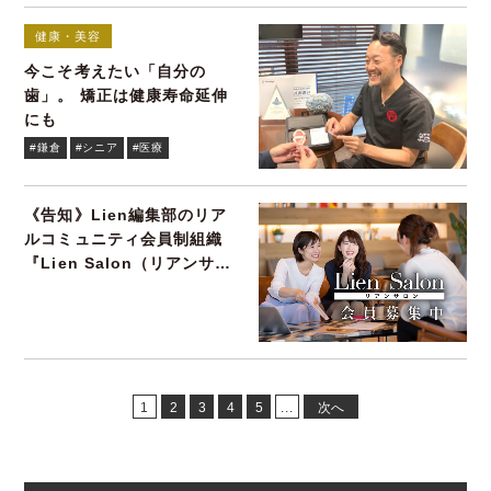
健康・美容
今こそ考えたい「自分の
歯」。 矯正は健康寿命延伸
にも
#鎌倉
#シニア
#医療
《告知》Lien編集部のリア
ルコミュニティ会員制組織
『Lien Salon（リアンサロ
ン）』会員募集
1
2
3
4
5
...
次へ