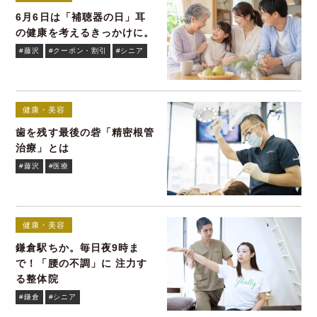
6月6日は「補聴器の日」耳
の健康を考えるきっかけに。
#藤沢
#クーポン・割引
#シニア
健康・美容
歯を残す最後の砦「精密根管
治療」とは
#藤沢
#医療
健康・美容
鎌倉駅ちか。毎日夜9時ま
で！「腰の不調」に 注力す
る整体院
#鎌倉
#シニア