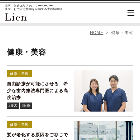
湘南・鎌倉エリアのフリーペーパー
地元・おでかけ情報を発信する生活情報紙
HOME
健康・美容
健康・美容
健康・美容
自由診療が可能にさせる、希
少な歯内療法専門医による高
度治療
#藤沢
#医療
健康・美容
髪が老化する原因をご存じで