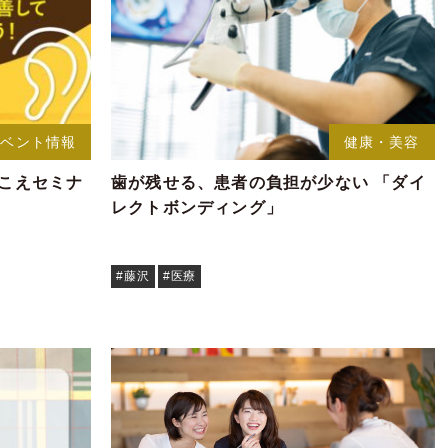
イベント情報
健康・美容
きこえセミナ
歯が残せる、患者の負担が少ない 「ダイ
レクトボンディング」
#藤沢
#医療