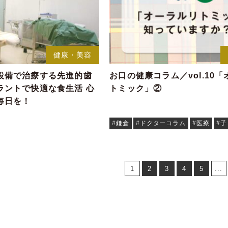
健康・美容
設備で治療する先進的歯
お口の健康コラム／vol.10
ラントで快適な食生活 心
トミック」②
毎日を！
#鎌倉
#ドクターコラム
#医療
#
1
2
3
4
5
...