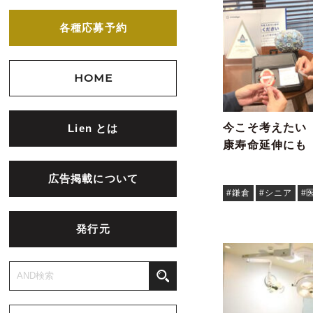
各種応募予約
HOME
今こそ考えたい
Lien とは
康寿命延伸にも
広告掲載について
#鎌倉
#シニア
#
発行元