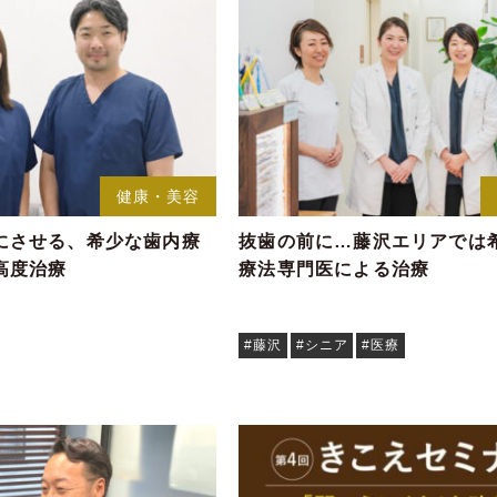
健康・美容
にさせる、希少な歯内療
抜歯の前に…藤沢エリアでは
高度治療
療法専門医による治療
#藤沢
#シニア
#医療