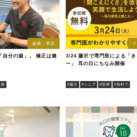
健康・美容
「自分の歯」。 矯正は健
3/24 藤沢で専門医による「
ー」 耳の日にちなみ開催
医療
#藤沢
#シニア
#医療
#無料で