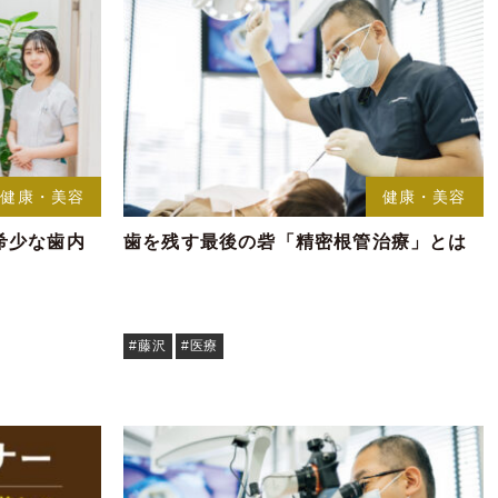
健康・美容
健康・美容
希少な歯内
歯を残す最後の砦「精密根管治療」とは
#藤沢
#医療