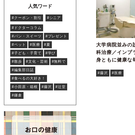
人気ワード
#クーポン・割引
#シニア
#ドクターコラム
#パン・スイーツ
#プレゼント
大学病院並みの
#ペット
#医療
#夏
科治療／インプ
#子ども・子育て
#学び
身ともに健康な
#散歩
#文化・芸術
#無料で
#編集部日誌
#藤沢
#医療
#食べるの大好き！
#小田原・箱根
#藤沢
#辻堂
#鎌倉