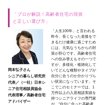
「プロが解説！高齢者住宅の現状
と正しい選び方」
「人生100年」と言われる
昨今、長くなった老後をで
きるだけ健康に過ごすため
には、元気なうちからの対
策が肝心です。高齢者住宅
への住み替えもその一つで
すが、多様化・複雑化して
岡本弘子さん
いてどんな種類やタイプが
自分に合うのか分かりづら
シニアの暮らし研究所
い状況になっています。そ
代表／（一社）日本シ
こでこのセミナーでは、1
ニア住宅相談員協会
万件以上の入居相談実績を
代表理事／高齢者住宅
持つシニアライフの専門家
アドバイザー
が、“自分に合った高齢者