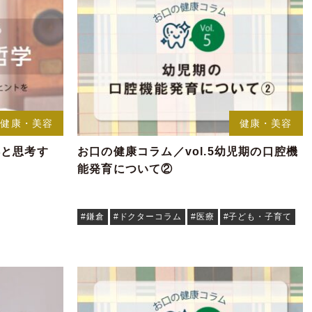
健康・美容
健康・美容
洋と思考す
お口の健康コラム／vol.5幼児期の口腔機
能発育について②
#鎌倉
#ドクターコラム
#医療
#子ども・子育て