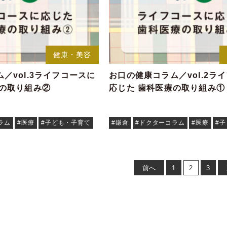
健康・美容
／vol.3ライフコースに
お口の健康コラム／vol.2ラ
療の取り組み②
応じた 歯科医療の取り組み①
ラム
#医療
#子ども・子育て
#鎌倉
#ドクターコラム
#医療
#
前へ
1
2
3