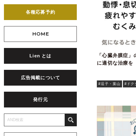
各種応募予約
HOME
「心臓弁膜症」
Lien とは
に適切な治療を
広告掲載について
#逗子・葉山
#ドク
発行元