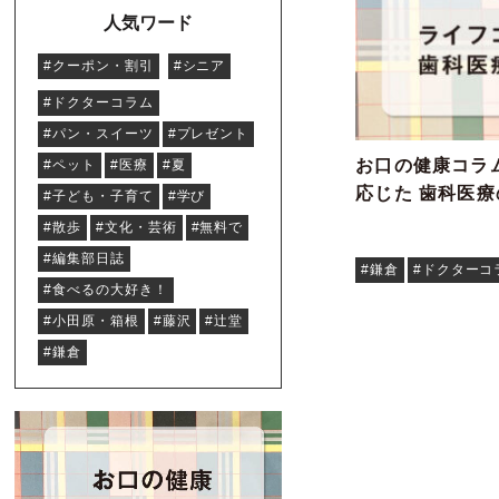
人気ワード
#クーポン・割引
#シニア
#ドクターコラム
#パン・スイーツ
#プレゼント
お口の健康コラム
#ペット
#医療
#夏
応じた 歯科医
#子ども・子育て
#学び
#散歩
#文化・芸術
#無料で
#編集部日誌
#鎌倉
#ドクターコ
#食べるの大好き！
#小田原・箱根
#藤沢
#辻堂
#鎌倉