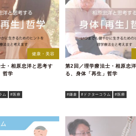
健康・美容
法士・相原忠洋と思考す
第2回／理学療法士・相原忠
」哲学
る、身体「再生」哲学
ラム
#医療
#鎌倉
#ドクターコラム
#医療