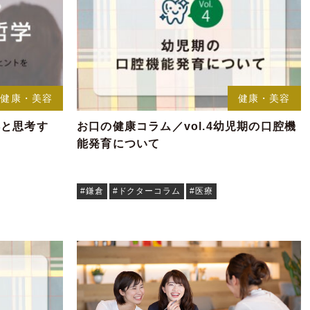
健康・美容
健康・美容
洋と思考す
お口の健康コラム／vol.4幼児期の口腔機
能発育について
#鎌倉
#ドクターコラム
#医療