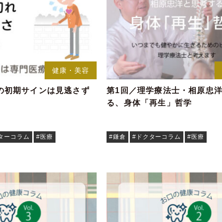
健康・美容
の初期サインは見逃さず
第1回／理学療法士・相原忠
る、身体「再生」哲学
ターコラム
#医療
#鎌倉
#ドクターコラム
#医療