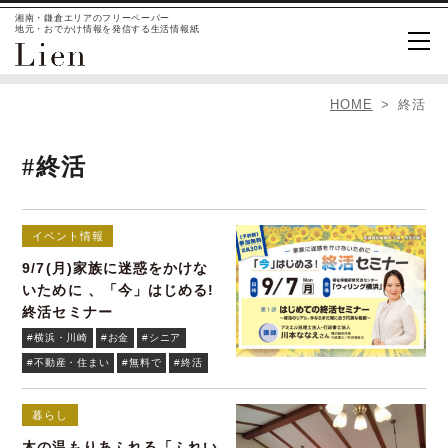
湘南・鎌倉エリアのフリーペーパー
地元・おでかけ情報を発信する生活情報紙
HOME
終活
#終活
イベント情報
9/7(月)家族に迷惑をかけな
いために 、「今」はじめる!
終活セミナー
#横浜・川崎
#お金
#シニア
#不動産・住まい
#無料で
#終活
暮らし
木の温もりあふれる「ふれい