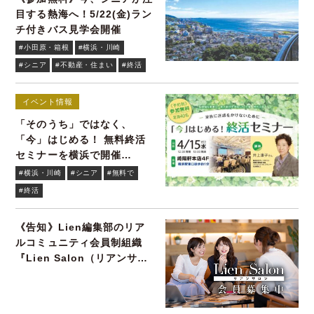
目する熱海へ！5/22(金)ラン
チ付きバス見学会開催
#小田原・箱根
#横浜・川崎
#シニア
#不動産・住まい
#終活
イベント情報
「そのうち」ではなく、
「今」はじめる！ 無料終活
セミナーを横浜で開催
4/15(水)
#横浜・川崎
#シニア
#無料で
#終活
《告知》Lien編集部のリア
ルコミュニティ会員制組織
『Lien Salon（リアンサロ
ン）』会員募集