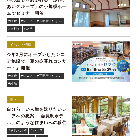
あいグループ」の小規模ホー
ムでセミナー開催
#鎌倉
#シニア
#不動産・住まい
#無料で
#終活
イベント情報
今年2月にオープンしたシニ
ア施設で「夏の夕暮れコンサ
ート」開催
#鎌倉
#シニア
#不動産・住まい
#終活
暮らし
自分らしい人生を送りたいシ
ニアへの提案 「会員制ホテ
ル」のような住まいへの移住
#横浜・川崎
#シニア