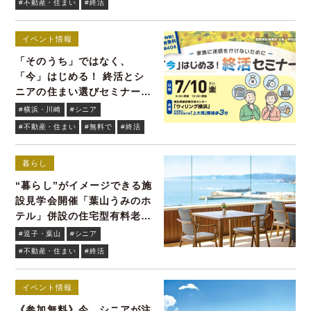
#不動産・住まい
#終活
イベント情報
「そのうち」ではなく、
「今」はじめる！ 終活とシ
ニアの住まい選びセミナーを
無料開催7/10(金)
#横浜・川崎
#シニア
#不動産・住まい
#無料で
#終活
暮らし
“暮らし”がイメージできる施
設見学会開催「葉山うみのホ
テル」併設の住宅型有料老人
ホーム
#逗子・葉山
#シニア
#不動産・住まい
#終活
イベント情報
《参加無料》今、シニアが注