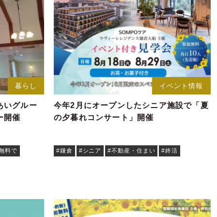
暮らし
イベント情報
あいグルー
今年2月にオープンしたシニア施設で「夏
ー開催
の夕暮れコンサート」開催
#無料で
#鎌倉
#シニア
#不動産・住まい
#終活