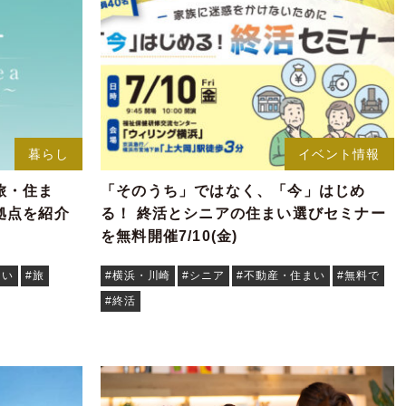
暮らし
イベント情報
旅・住ま
「そのうち」ではなく、「今」はじめ
拠点を紹介
る！ 終活とシニアの住まい選びセミナー
を無料開催7/10(金)
まい
#旅
#横浜・川崎
#シニア
#不動産・住まい
#無料で
#終活