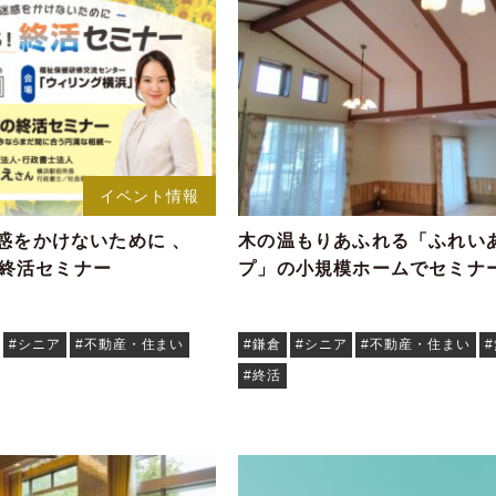
イベント情報
に迷惑をかけないために 、
木の温もりあふれる「ふれい
!終活セミナー
プ」の小規模ホームでセミナ
#シニア
#不動産・住まい
#鎌倉
#シニア
#不動産・住まい
#終活