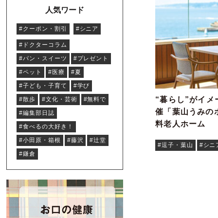
人気ワード
#クーポン・割引
#シニア
#ドクターコラム
#パン・スイーツ
#プレゼント
#ペット
#医療
#夏
#子ども・子育て
#学び
“暮らし”がイ
#散歩
#文化・芸術
#無料で
催「葉山うみの
#編集部日誌
料老人ホーム
#食べるの大好き！
#小田原・箱根
#藤沢
#辻堂
#逗子・葉山
#シニ
#鎌倉