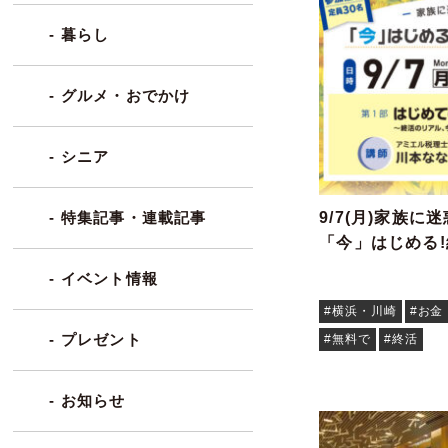
- 暮らし
- グルメ・おでかけ
- シニア
9/7(月)家族
- 特集記事・連載記事
「今」はじめる
- イベント情報
#横浜・川崎
#お金
- プレゼント
#無料で
#終活
- お知らせ