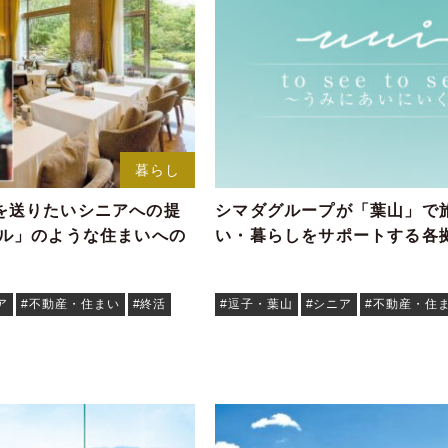
暮らし
を送りたいシニアへの提
シマダグループが「葉山」で
テル」のような住まいへの
い・暮らしをサポートする各
ア
#不動産・住まい
#終活
#逗子・葉山
#シニア
#不動産・住