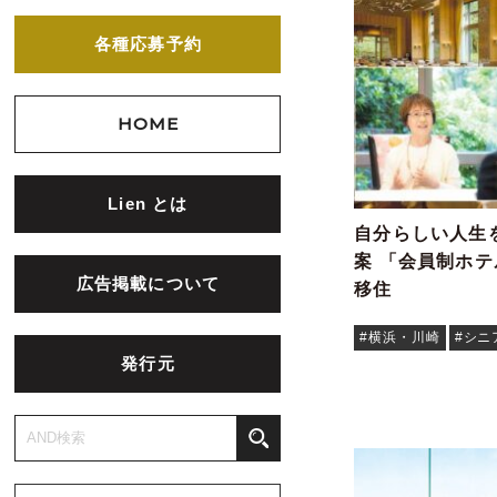
各種応募予約
HOME
Lien とは
自分らしい人生
案 「会員制ホ
広告掲載について
移住
#横浜・川崎
#シニ
発行元