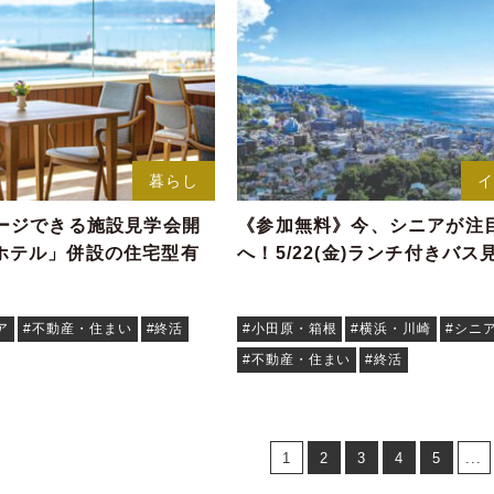
暮らし
メージできる施設見学会開
《参加無料》今、シニアが注
ホテル」併設の住宅型有
へ！5/22(金)ランチ付きバ
ア
#不動産・住まい
#終活
#小田原・箱根
#横浜・川崎
#シニ
#不動産・住まい
#終活
1
2
3
4
5
...