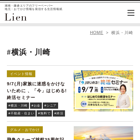
湘南・鎌倉エリアのフリーペーパー
地元・おでかけ情報を発信する生活情報紙
HOME
横浜・川崎
#横浜・川崎
イベント情報
9/7(月)家族に迷惑をかけな
いために 、「今」はじめる!
終活セミナー
#横浜・川崎
#お金
#シニア
#不動産・住まい
#無料で
#終活
グルメ・おでかけ
飛鳥クルーズ就航35周年記