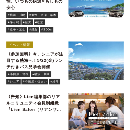
性。いつもの快適✕もしもの
安心
#横浜・川崎
#秦野・綾瀬・厚木
#茅ヶ崎
#藤沢
#辻堂
#逗子・葉山
#鎌倉
#SDGs
イベント情報
《参加無料》今、シニアが注
目する熱海へ！5/22(金)ラン
チ付きバス見学会開催
#小田原・箱根
#横浜・川崎
#シニア
#不動産・住まい
#終活
《告知》Lien編集部のリア
ルコミュニティ会員制組織
『Lien Salon（リアンサロ
ン）』会員募集