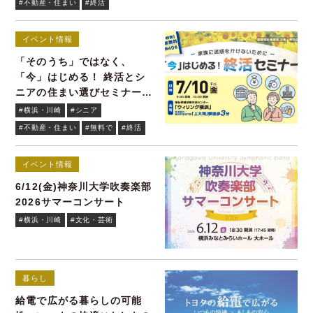
#不動産・住まい
#終活
イベント情報
「そのうち」ではなく、
「今」はじめる！ 終活とシ
ニアの住まい選びセミナーを
無料開催7/10(金)
#横浜・川崎
#シニア
#不動産・住まい
#無料で
#終活
イベント情報
6/12(金)神奈川大学吹奏楽部
2026サマーコンサート
#横浜・川崎
#文化・芸術
暮らし
給電で広がる暮らしの可能