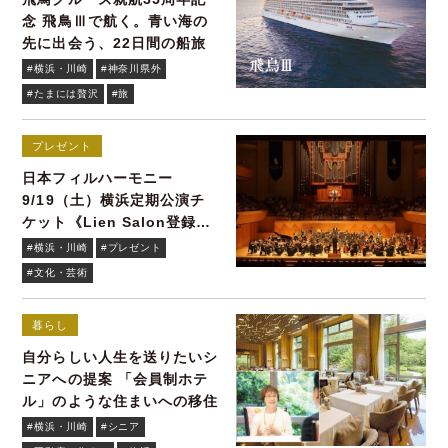
念 飛鳥Ⅲで航く。青い海の
先に出会う、22日間の船旅
#横浜・川崎
#神奈川県外
#たまには贅沢
#旅
プレゼント
日本フィルハーモニー
9/19（土）横浜定期公演チ
ケット《Lien Salon登録者
限定》
#横浜・川崎
#プレゼント
#文化・芸術
暮らし
自分らしい人生を送りたいシ
ニアへの提案 「会員制ホテ
ル」のような住まいへの移住
#横浜・川崎
#シニア