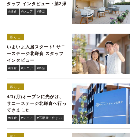
タッフ インタビュー・第2弾
#鎌倉
#シニア
#終活
暮らし
いよいよ入居スタート! サニ
ーステージ北鎌倉 スタッフ
インタビュー
#鎌倉
#シニア
#終活
暮らし
4/1(月)オープンに先がけ、
サニーステージ北鎌倉へ行っ
てきました
#鎌倉
#シニア
#不動産・住まい
暮らし