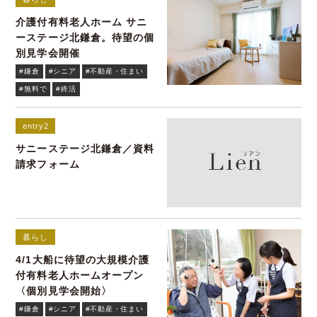
介護付有料老人ホーム サニ
ーステージ北鎌倉。待望の個
別見学会開催
#鎌倉
#シニア
#不動産・住まい
#無料で
#終活
entry2
サニーステージ北鎌倉／資料
請求フォーム
暮らし
4/1大船に待望の大規模介護
付有料老人ホームオープン
〈個別見学会開始〉
#鎌倉
#シニア
#不動産・住まい