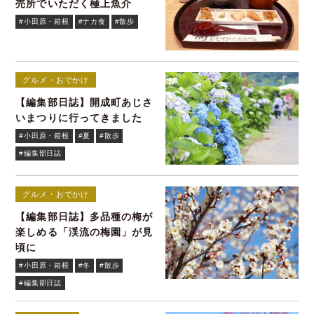
売所でいただく極上魚介
#小田原・箱根
#ナカ食
#散歩
グルメ・おでかけ
【編集部日誌】開成町あじさ
いまつりに行ってきました
#小田原・箱根
#夏
#散歩
#編集部日誌
グルメ・おでかけ
【編集部日誌】多品種の梅が
楽しめる「渓流の梅園」が見
頃に
#小田原・箱根
#冬
#散歩
#編集部日誌