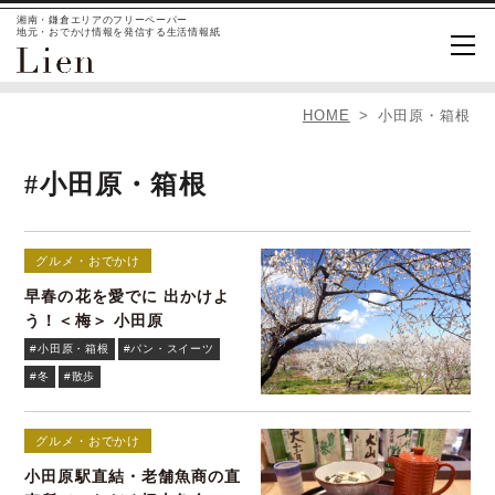
湘南・鎌倉エリアのフリーペーパー
地元・おでかけ情報を発信する生活情報紙
HOME
小田原・箱根
#小田原・箱根
グルメ・おでかけ
早春の花を愛でに 出かけよ
う！＜梅＞ 小田原
#小田原・箱根
#パン・スイーツ
#冬
#散歩
グルメ・おでかけ
小田原駅直結・老舗魚商の直