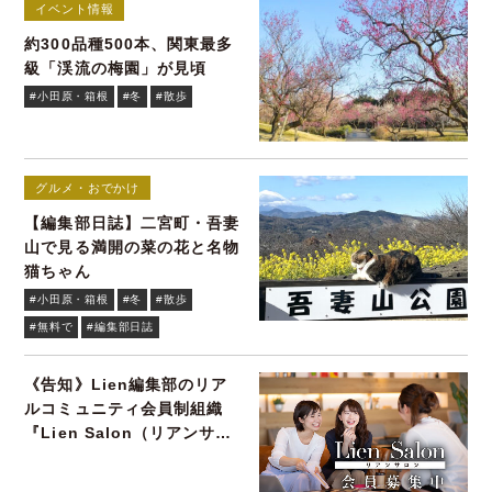
イベント情報
約300品種500本、関東最多
級「渓流の梅園」が見頃
#小田原・箱根
#冬
#散歩
グルメ・おでかけ
【編集部日誌】二宮町・吾妻
山で見る満開の菜の花と名物
猫ちゃん
#小田原・箱根
#冬
#散歩
#無料で
#編集部日誌
《告知》Lien編集部のリア
ルコミュニティ会員制組織
『Lien Salon（リアンサロ
ン）』会員募集