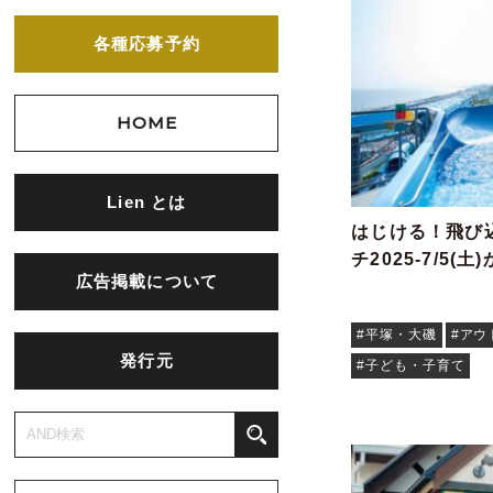
各種応募予約
HOME
Lien とは
はじける！飛び
チ2025-7/5(土
広告掲載について
#平塚・大磯
#アウ
発行元
#子ども・子育て