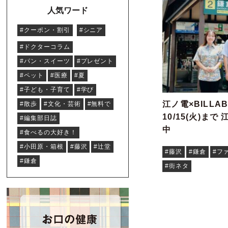
人気ワード
#クーポン・割引
#シニア
#ドクターコラム
#パン・スイーツ
#プレゼント
#ペット
#医療
#夏
#子ども・子育て
#学び
江ノ電×BILLA
#散歩
#文化・芸術
#無料で
10/15(火)ま
#編集部日誌
中
#食べるの大好き！
#小田原・箱根
#藤沢
#辻堂
#藤沢
#鎌倉
#フ
#鎌倉
#街ネタ