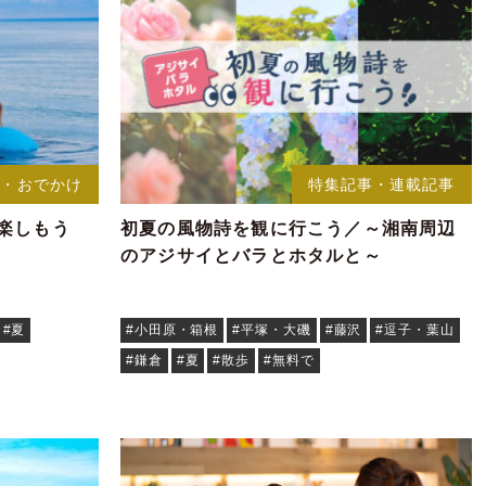
メ・おでかけ
特集記事・連載記事
楽しもう
初夏の風物詩を観に行こう／～湘南周辺
のアジサイとバラとホタルと～
#夏
#小田原・箱根
#平塚・大磯
#藤沢
#逗子・葉山
#鎌倉
#夏
#散歩
#無料で