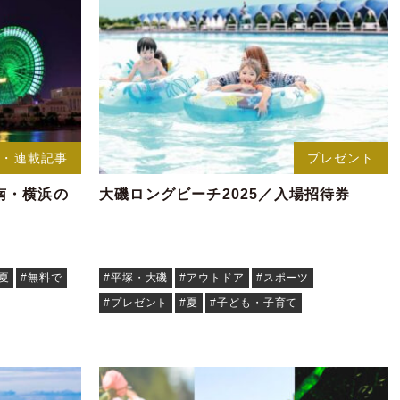
事・連載記事
プレゼント
南・横浜の
大磯ロングビーチ2025／入場招待券
#夏
#無料で
#平塚・大磯
#アウトドア
#スポーツ
#プレゼント
#夏
#子ども・子育て