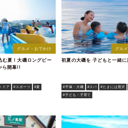
グルメ・おでかけ
グル
込む夏！大磯ロングビー
初夏の大磯を 子どもと一緒に
)から開幕!!
トドア
#スポーツ
#夏
#平塚・大磯
#スパ
#たまには贅沢
#子ども・子育て