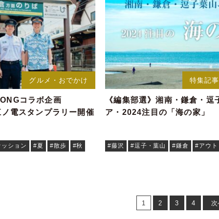
グルメ・おでかけ
特集記
BONGコラボ企画
《編集部選》湘南・鎌倉・逗
で 江ノ電スタンプラリー開催
ア・2024注目の「海の家」
ァッション
#夏
#散歩
#秋
#藤沢
#逗子・葉山
#鎌倉
#アウト
1
2
3
4
次