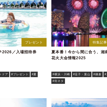
プレゼント
特集記
2026／入場招待券
夏本番！今から間に合う、湘
花火大会情報2025
トドア
#プレゼント
#夏
#横浜・川崎
#逗子・葉山
#鎌倉
#街ネタ