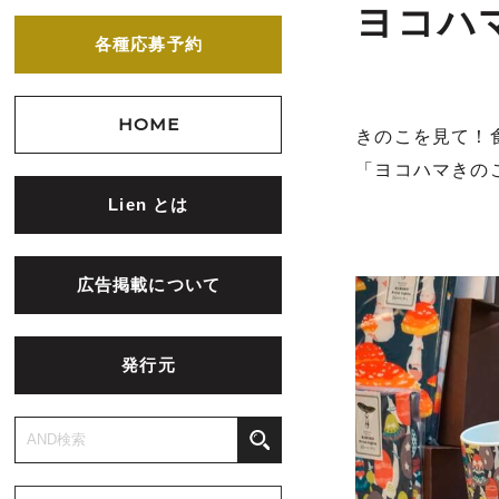
ヨコハ
各種応募予約
HOME
きのこを見て！
「ヨコハマきの
Lien とは
広告掲載について
発行元