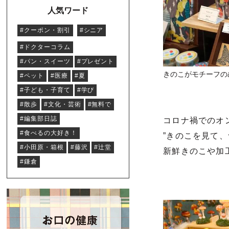
人気ワード
#クーポン・割引
#シニア
#ドクターコラム
#パン・スイーツ
#プレゼント
きのこがモチーフの
#ペット
#医療
#夏
#子ども・子育て
#学び
#散歩
#文化・芸術
#無料で
#編集部日誌
コロナ禍でのオ
#食べるの大好き！
”きのこを見て
#小田原・箱根
#藤沢
#辻堂
新鮮きのこや加
#鎌倉