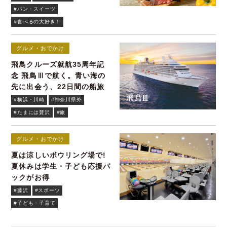
#パン・スイーツ
#食べるの大好き！
グルメ・おでかけ
飛鳥クルーズ就航35周年記
念 飛鳥Ⅲで航く。青い海の
先に出会う、22日間の船旅
#横浜・川崎
#神奈川県外
#たまには贅沢
#旅
グルメ・おでかけ
夏は涼しいボウリング場で!
夏休みは学生・子ども応援パ
ックがお得
#藤沢
#スポーツ
#子ども・子育て