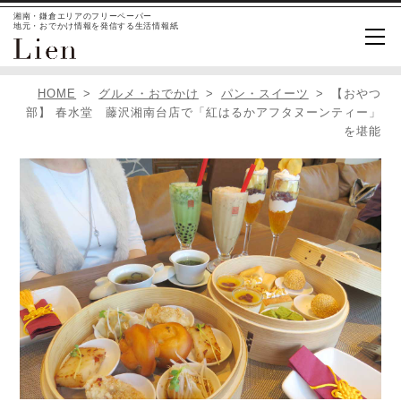
湘南・鎌倉エリアのフリーペーパー
地元・おでかけ情報を発信する生活情報紙
HOME
グルメ・おでかけ
パン・スイーツ
【おやつ
部】 春水堂 藤沢湘南台店で「紅はるかアフタヌーンティー」
を堪能