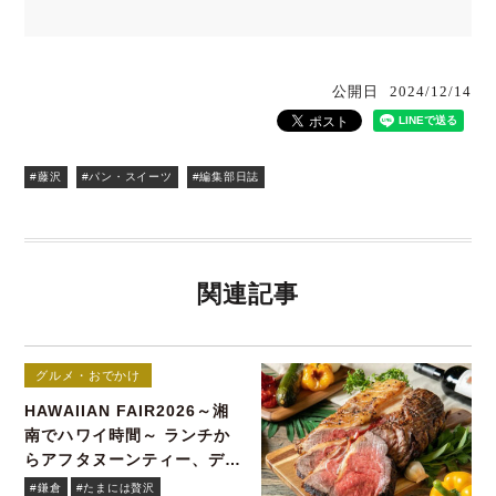
公開日
2024/12/14
#藤沢
#パン・スイーツ
#編集部日誌
関連記事
グルメ・おでかけ
HAWAIIAN FAIR2026～湘
南でハワイ時間～ ランチか
らアフタヌーンティー、ディ
ナーまで！
#鎌倉
#たまには贅沢