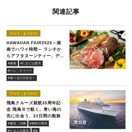
関連記事
グルメ・おでかけ
HAWAIIAN FAIR2026～湘
南でハワイ時間～ ランチか
らアフタヌーンティー、ディ
ナーまで！
#鎌倉
#たまには贅沢
#パン・スイーツ
#食べるの大好き！
グルメ・おでかけ
飛鳥クルーズ就航35周年記
念 飛鳥Ⅲで航く。青い海の
先に出会う、22日間の船旅
#横浜・川崎
#神奈川県外
#たまには贅沢
#旅