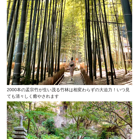
2000本の孟宗竹が生い茂る竹林は相変わらずの大迫力！いつ見
ても清々しく癒やされます