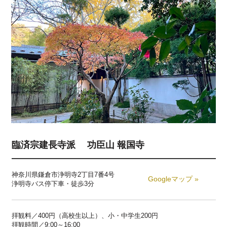
臨済宗建長寺派 功臣山 報国寺
神奈川県鎌倉市浄明寺2丁目7番4号
Googleマップ »
浄明寺バス停下車・徒歩3分
拝観料／400円（高校生以上）、小・中学生200円
拝観時間／9:00～16:00