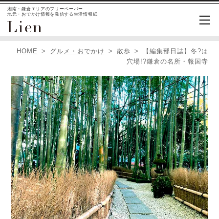
湘南・鎌倉エリアのフリーペーパー
地元・おでかけ情報を発信する生活情報紙
HOME
グルメ・おでかけ
散歩
【編集部日誌】冬?は
穴場!?鎌倉の名所・報国寺