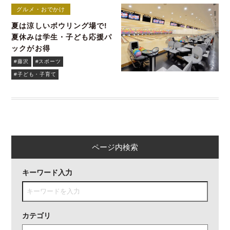
グルメ・おでかけ
夏は涼しいボウリング場で!
夏休みは学生・子ども応援パ
ックがお得
#藤沢
#スポーツ
#子ども・子育て
ページ内検索
キーワード入力
カテゴリ