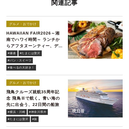
関連記事
グルメ・おでかけ
HAWAIIAN FAIR2026～湘
南でハワイ時間～ ランチか
らアフタヌーンティー、ディ
ナーまで！
#鎌倉
#たまには贅沢
#パン・スイーツ
#食べるの大好き！
グルメ・おでかけ
飛鳥クルーズ就航35周年記
念 飛鳥Ⅲで航く。青い海の
先に出会う、22日間の船旅
#横浜・川崎
#神奈川県外
#たまには贅沢
#旅