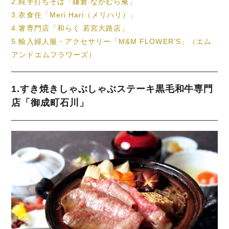
2.純手打ちそば「鎌倉 なかむら庵」
3.衣食住「Meri Hari（メリハリ）」
4.箸専門店「和らく 若宮大路店」
5.輸入婦人服・アクセサリー「M&M FLOWER’S」（エム
アンドエムフラワーズ）
1.すき焼きしゃぶしゃぶステーキ黒毛和牛専門
店「御成町石川」