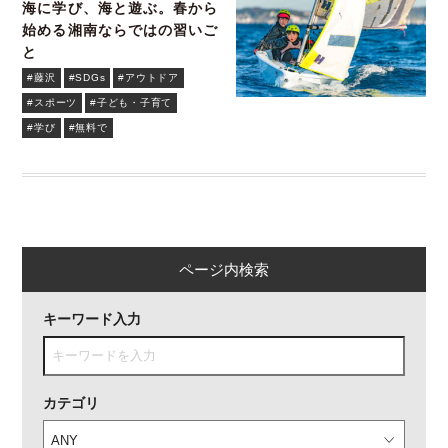
海に学び、海と遊ぶ。春から
始める湘南ならではの習いご
と
#藤沢
#SDGs
#アウトドア
#スポーツ
#子ども・子育て
#学び
#無料で
ページ内検索
キーワード入力
カテゴリ