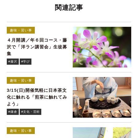
関連記事
趣味・習い事
４月開講／年６回コース・藤
沢で「洋ラン講習会」生徒募
集
#藤沢
#学び
趣味・習い事
3/15(日)開催気軽に日本茶文
化に触れる「煎茶に触れてみ
よう」
#鎌倉
#文化・芸術
趣味・習い事