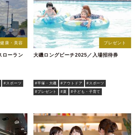
健康・美容
プレゼント
スローラン
大磯ロングビーチ2025／入場招待券
#スポーツ
#平塚・大磯
#アウトドア
#スポーツ
#プレゼント
#夏
#子ども・子育て