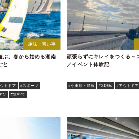
趣味・習い事
遊ぶ。春から始める湘南
頑張らずにキレイをつくる～
ごと
／イベント体験記
アウトドア
#スポーツ
#小田原・箱根
#SDGs
#アウトドア
学び
#無料で