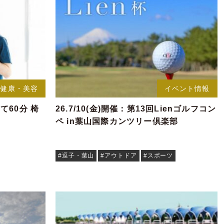
健康・美容
イベント情報
て60分 椅
26.7/10(金)開催：第13回Lienゴルフコン
ペ in葉山国際カンツリー倶楽部
#逗子・葉山
#アウトドア
#スポーツ