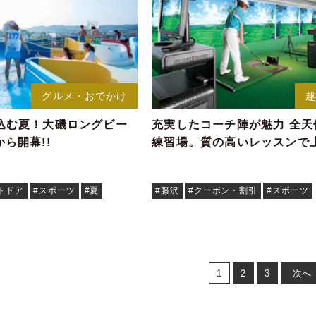
グルメ・おでかけ
込む夏！大磯ロングビー
充実したコーチ陣が魅力 全天
)から開幕!!
練習場。質の高いレッスンで
トドア
#スポーツ
#夏
#藤沢
#クーポン・割引
#スポーツ
1
2
3
次へ