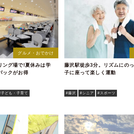
グルメ・おでかけ
リング場で!夏休みは学
藤沢駅徒歩3分。リズムにのっ
パックがお得
子に座って楽しく運動
#子ども・子育て
#藤沢
#シニア
#スポーツ