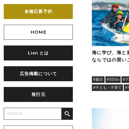
各種応募予約
HOME
海に学び、海と
Lien とは
ならではの習い
広告掲載について
#藤沢
#SDGs
#
#子ども・子育て
#
発行元