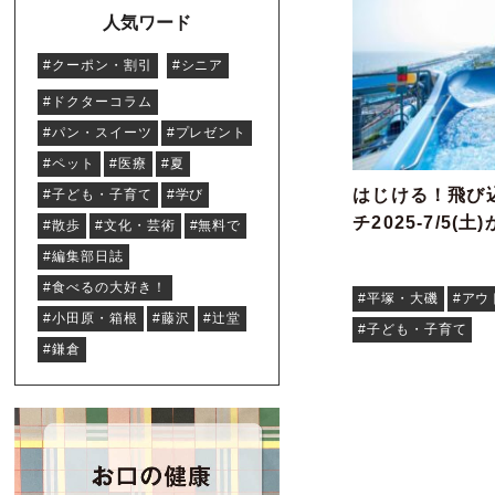
人気ワード
#クーポン・割引
#シニア
#ドクターコラム
#パン・スイーツ
#プレゼント
#ペット
#医療
#夏
はじける！飛び
#子ども・子育て
#学び
チ2025-7/5(土
#散歩
#文化・芸術
#無料で
#編集部日誌
#食べるの大好き！
#平塚・大磯
#アウ
#小田原・箱根
#藤沢
#辻堂
#子ども・子育て
#鎌倉