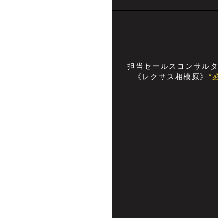
担当セールスコンサル
《レクサス相模原》
*