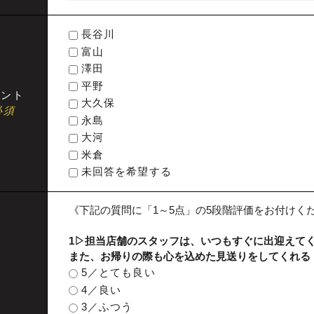
長谷川
富山
澤田
平野
タント
大久保
必須
永島
大河
米倉
未回答を希望する
《下記の質問に「1～5点」の5段階評価をお付けく
1▷担当店舗のスタッフは、いつもすぐに出迎えて
また、お帰りの際も心を込めた見送りをしてくれる
5／とても良い
4／良い
3／ふつう