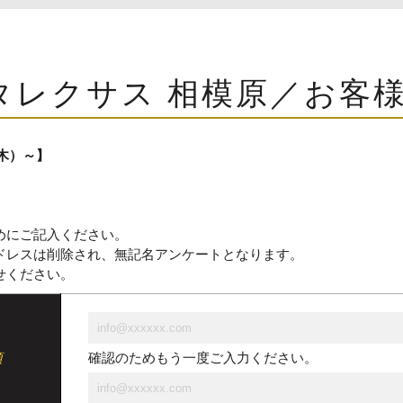
タレクサス 相模原／お客
（木）～】
めにご記入ください。
ドレスは削除され、無記名アンケートとなります。
せください。
須
確認のためもう一度ご入力ください。