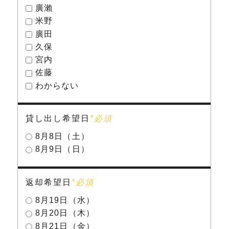
廣瀨
米野
廣田
久保
宮内
佐藤
わからない
貸し出し希望日
*必須
8月8日（土）
8月9日（日）
返却希望日
*必須
8月19日（水）
8月20日（木）
8月21日（金）