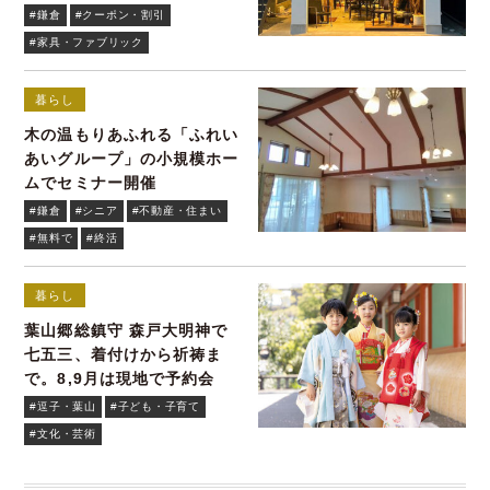
トレット
#鎌倉
#クーポン・割引
#家具・ファブリック
暮らし
木の温もりあふれる「ふれい
あいグループ」の小規模ホー
ムでセミナー開催
#鎌倉
#シニア
#不動産・住まい
#無料で
#終活
暮らし
葉山郷総鎮守 森戸大明神で
七五三、着付けから祈祷ま
で。8,9月は現地で予約会
#逗子・葉山
#子ども・子育て
#文化・芸術