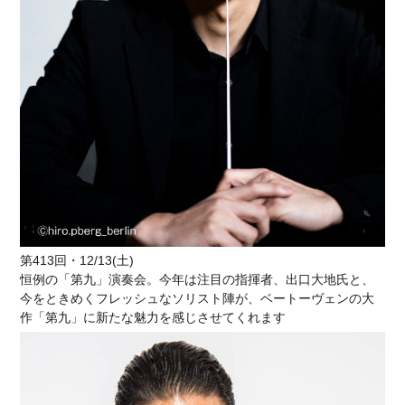
第413回・12/13(土)
恒例の「第九」演奏会。今年は注目の指揮者、出口大地氏と、
今をときめくフレッシュなソリスト陣が、ベートーヴェンの大
作「第九」に新たな魅力を感じさせてくれます