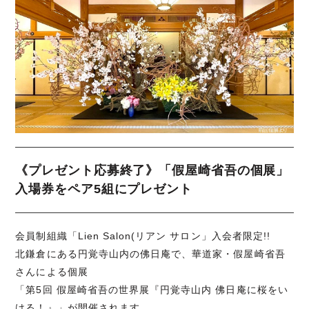
《プレゼント応募終了》「假屋崎省吾の個展」
入場券をペア5組にプレゼント
会員制組織「Lien Salon(リアン サロン」入会者限定!!
北鎌倉にある円覚寺山内の佛日庵で、華道家・假屋崎省吾
さんによる個展
「第5回 假屋崎省吾の世界展『円覚寺山内 佛日庵に桜をい
ける！』」が開催されます。