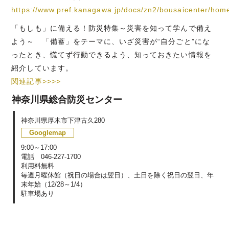
https://www.pref.kanagawa.jp/docs/zn2/bousaicenter/hom
「もしも」に備える！防災特集～災害を知って学んで備え
よう～ 「備蓄」をテーマに、いざ災害が“自分ごと”にな
ったとき、慌てず行動できるよう、知っておきたい情報を
紹介しています。
関連記事>>>>
神奈川県総合防災センター
神奈川県厚木市下津古久280
Googlemap
9:00～17:00
電話 046-227-1700
利用料無料
毎週月曜休館（祝日の場合は翌日）、土日を除く祝日の翌日、年
末年始（12/28～1/4）
駐車場あり