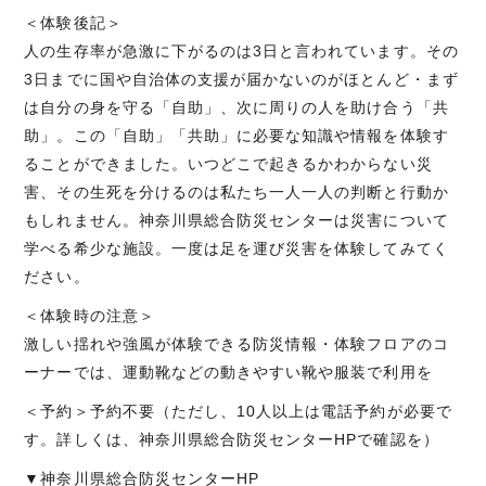
＜体験後記＞
人の生存率が急激に下がるのは3日と言われています。その
3日までに国や自治体の支援が届かないのがほとんど・まず
は自分の身を守る「自助」、次に周りの人を助け合う「共
助」。この「自助」「共助」に必要な知識や情報を体験す
ることができました。いつどこで起きるかわからない災
害、その生死を分けるのは私たち一人一人の判断と行動か
もしれません。神奈川県総合防災センターは災害について
学べる希少な施設。一度は足を運び災害を体験してみてく
ださい。
＜体験時の注意＞
激しい揺れや強風が体験できる防災情報・体験フロアのコ
ーナーでは、運動靴などの動きやすい靴や服装で利用を
＜予約＞予約不要（ただし、10人以上は電話予約が必要で
す。詳しくは、神奈川県総合防災センターHPで確認を）
▼神奈川県総合防災センターHP