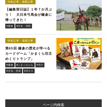
特集記事・連載記事
【編集部日誌】１年７か月ぶ
り！ 大日本弓馬会が鎌倉に
帰ってきた！
#鎌倉
#文化・芸術
特集記事・連載記事
第65回 鎌倉の歴史が学べる
カードゲーム「かまくら坊主
めくりトランプ」
#鎌倉
#こまっちゃん
#学び
#文化・芸術
#街ネタ
ページ内検索