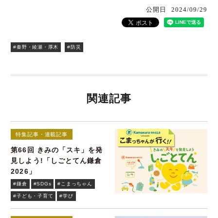
公開日
2024/09/29
#秦野・綾瀬・厚木
#防災
関連記事
特集記事・連載記事
第66回 きみの「スキ」を発
見しよう!「しごとてん鎌倉
2026」
#鎌倉
#SDGs
#こまっちゃん
#子ども・子育て
#学び