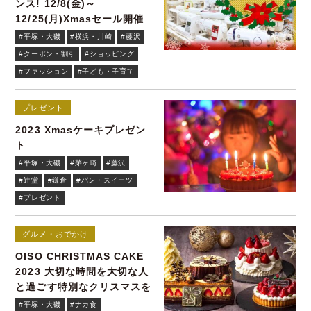
ンス! 12/8(金)～
12/25(月)Xmasセール開催
#平塚・大磯
#横浜・川崎
#藤沢
#クーポン・割引
#ショッピング
#ファッション
#子ども・子育て
プレゼント
2023 Xmasケーキプレゼン
ト
#平塚・大磯
#茅ヶ崎
#藤沢
#辻堂
#鎌倉
#パン・スイーツ
#プレゼント
グルメ・おでかけ
OISO CHRISTMAS CAKE
2023 大切な時間を大切な人
と過ごす特別なクリスマスを
#平塚・大磯
#ナカ食