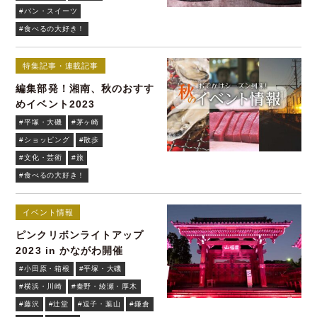
#パン・スイーツ
#食べるの大好き！
特集記事・連載記事
編集部発！湘南、秋のおすす
めイベント2023
#平塚・大磯
#茅ヶ崎
#ショッピング
#散歩
#文化・芸術
#旅
#食べるの大好き！
イベント情報
ピンクリボンライトアップ
2023 in かながわ開催
#小田原・箱根
#平塚・大磯
#横浜・川崎
#秦野・綾瀬・厚木
#藤沢
#辻堂
#逗子・葉山
#鎌倉