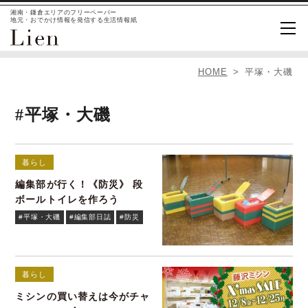
湘南・鎌倉エリアのフリーペーパー
地元・おでかけ情報を発信する生活情報紙
HOME
平塚・大磯
#平塚・大磯
暮らし
編集部が行く！《防災》 段
ボールトイレを作ろう
#平塚・大磯
#編集部日誌
#防災
暮らし
ミシンの買い替えは今がチャ