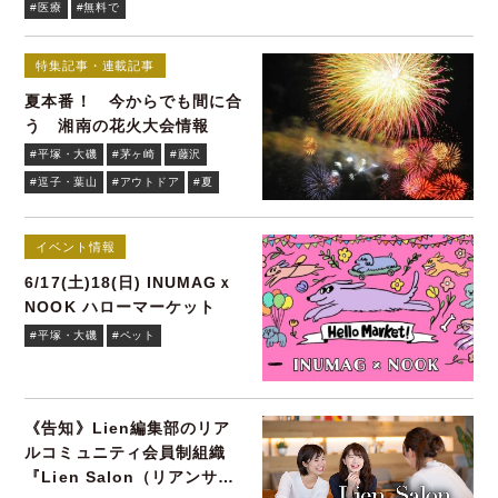
#医療
#無料で
特集記事・連載記事
夏本番！ 今からでも間に合
う 湘南の花火大会情報
#平塚・大磯
#茅ヶ崎
#藤沢
#逗子・葉山
#アウトドア
#夏
イベント情報
6/17(土)18(日) INUMAGｘ
NOOK ハローマーケット
#平塚・大磯
#ペット
《告知》Lien編集部のリア
ルコミュニティ会員制組織
『Lien Salon（リアンサロ