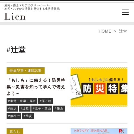
湘南・鎌倉エリアのフリーペーパー
地元・おでかけ情報を発信する生活情報紙
HOME
辻堂
#辻堂
特集記事・連載記事
「もしも」に備える！防災特
集～災害を知って学んで備え
よう～
#秦野・綾瀬・厚木
#茅ヶ崎
#藤沢
#辻堂
#逗子・葉山
#鎌倉
#無料で
#防災
暮らし