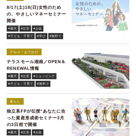
8/17(土)18(日)女性のため
の、やさしいマネーセミナー
開催
#藤沢
#辻堂
#お金
#子ども・子育て
#学び
#無料で
グルメ・おでかけ
テラスモール湘南／OPEN＆
RENEWAL情報
#藤沢
#辻堂
#ショッピング
#子ども・子育て
#無料で
暮らし
独立系FPが伝授“あなたに合
った資産形成術セミナー3月
の3日程で開催
#藤沢
#辻堂
#お金