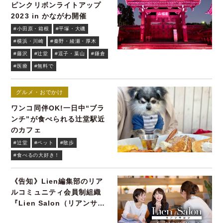
ピンクリボンライトアップ
2023 in かながわ開催
#小田原・箱根
#平塚・大磯
#横浜・川崎
#秦野・綾瀬・厚木
#藤沢
#辻堂
#逗子・葉山
#鎌倉
#医療
#無料で
グルメ・おでかけ
ワンコ同伴OK!一日中“ブラ
ンチ”が食べられる辻堂駅近
のカフェ
#辻堂
#ペット
#散歩
#食べるの大好き！
《告知》Lien編集部のリア
ルコミュニティ会員制組織
『Lien Salon（リアンサロ
ン）』会員募集