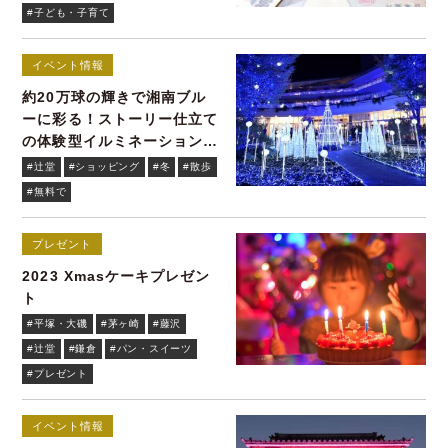
#子ども・子育て
イベント情報
約20万球の輝きで湘南ブル
ーに彩る！ストーリー仕立て
の体験型イルミネーション／
12月25日(月)まで
#辻堂
#ショッピング
#冬
#散歩
#無料で
プレゼント
2023 Xmasケーキプレゼン
ト
#平塚・大磯
#茅ヶ崎
#藤沢
#辻堂
#鎌倉
#パン・スイーツ
#プレゼント
イベント情報