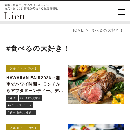
湘南・鎌倉エリアのフリーペーパー
地元・おでかけ情報を発信する生活情報紙
HOME
食べるの大好き！
#食べるの大好き！
グルメ・おでかけ
HAWAIIAN FAIR2026～湘
南でハワイ時間～ ランチか
らアフタヌーンティー、ディ
ナーまで！
#鎌倉
#たまには贅沢
#パン・スイーツ
#食べるの大好き！
グルメ・おでかけ