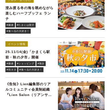
澄み渡る冬の海を眺めながら
楽しむハーフブッフェ ラン
チ
#鎌倉
#たまには贅沢
#食べるの大好き！
イベント情報
25.11/14(金)「かまくら駅
前・秋の夕市」開催
#鎌倉
#ショッピング
#散歩
#街ネタ
#食べるの大好き！
《告知》Lien編集部のリア
ルコミュニティ会員制組織
『Lien Salon（リアンサロ
ン）』会員募集