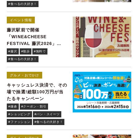
#食べるの大好き！
イベント情報
藤沢駅前で開催
「WINE&CHEESE
FESTIVAL 藤沢2026」
4/10(金)～12(日)
#藤沢
#散歩
#無料で
#食べるの大好き！
グルメ・おでかけ
キャッシュレス決済で、その
場で抽選!総額100万円が当
たるキャンペーン
#鎌倉
#クーポン・割引
#ショッピング
#パン・スイーツ
#ファッション
#食べるの大好き！
グルメ・おでかけ