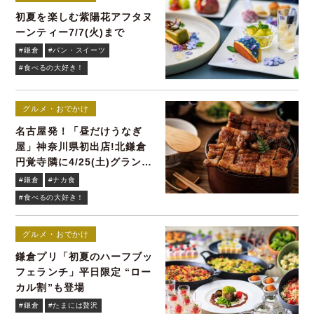
初夏を楽しむ紫陽花アフタヌ
ーンティー7/7(火)まで
#鎌倉
#パン・スイーツ
#食べるの大好き！
グルメ・おでかけ
名古屋発！「昼だけうなぎ
屋」神奈川県初出店!北鎌倉
円覚寺隣に4/25(土)グランド
オープン
#鎌倉
#ナカ食
#食べるの大好き！
グルメ・おでかけ
鎌倉プリ「初夏のハーフブッ
フェランチ」平日限定 “ロー
カル割”も登場
#鎌倉
#たまには贅沢