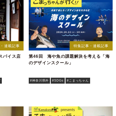
事・連載記事
特集記事・連載記事
スパイス店
第46回 海や魚の課題解決を考える「海
のデザインスクール」
グ
#神奈川県外
#SDGs
#こまっちゃん