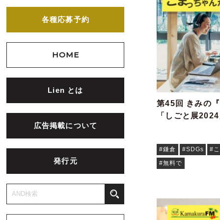
各種応募予約
HOME
Lien とは
第45回 きみの
「しごと展202
広告掲載について
#鎌倉
#SDGs
#
発行元
#無料で