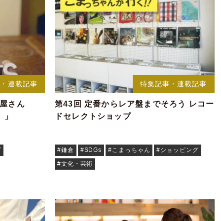
事・連載記事
特集記事・連載記事
鏡屋さん
第43回 定番からレア盤までそろう レコー
）」
ドセレクトショップ
グ
#鎌倉
#SDGs
#こまっちゃん
#ショッピング
#文化・芸術