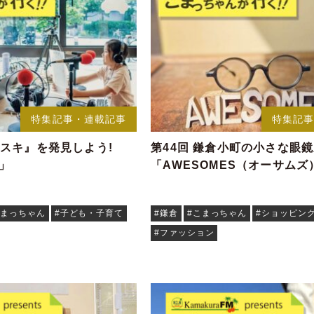
特集記事・連載記事
特集記
『スキ』を発見しよう!
第44回 鎌倉小町の小さな眼
4」
「AWESOMES（オーサムズ
こまっちゃん
#子ども・子育て
#鎌倉
#こまっちゃん
#ショッピン
#ファッション