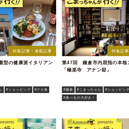
特集記事・連載記事
特集記
密着型の健康派イタリアン
第47回 鎌倉市内屈指の本格
「極楽寺 アナン邸」
ん
#ショッピング
#ナカ食
#鎌倉
#こまっちゃん
#ショッピン
#食べるの大好き！