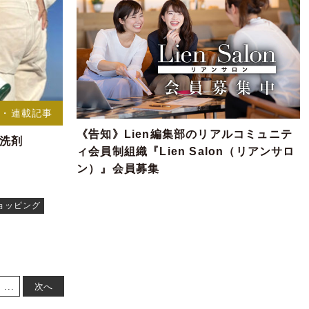
事・連載記事
《告知》Lien編集部のリアルコミュニテ
然洗剤
ィ会員制組織『Lien Salon（リアンサロ
ン）』会員募集
ョッピング
...
次へ