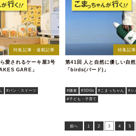
特集記事・連載記事
特集記
から愛されるケーキ屋3号
第41回 人と自然に優しい自
AKES GARE」
「birds(バード)」
ん
#パン・スイーツ
#鎌倉
#SDGs
#こまっちゃん
#シ
#子ども・子育て
前へ
1
2
3
4
5