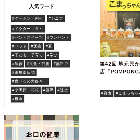
人気ワード
#クーポン・割引
#シニア
#ドクターコラム
#パン・スイーツ
#プレゼント
#ペット
#医療
#夏
#子ども・子育て
#学び
第42回 地元民
#散歩
#文化・芸術
#無料で
店「POMPONC
#編集部日誌
#食べるの大好き！
#小田原・箱根
#藤沢
#辻堂
#鎌倉
#こまっちゃ
#鎌倉