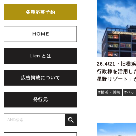
各種応募予約
HOME
Lien とは
26.4/21・
行政棟を活用した
広告掲載について
星野リゾート」
#横浜・川崎
#ペッ
発行元