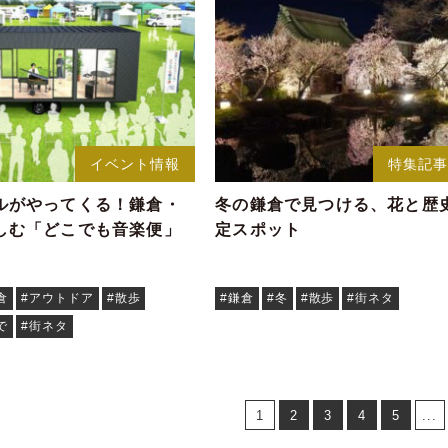
イベント情報
特集記
ルがやってくる！鎌倉・
冬の鎌倉で見つける、花と歴
しむ「どこでも音楽便」
定スポット
倉
#アウトドア
#散歩
#鎌倉
#冬
#散歩
#街ネタ
で
#街ネタ
1
2
3
4
5
...