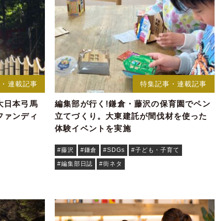
事・連載記事
特集記事・連載記事
大日本弓馬
編集部が行く!鎌倉・藤沢の保育園でペン
ファンディ
立てづくり。大東建託が間伐材を使った
体験イベントを実施
#藤沢
#鎌倉
#SDGs
#子ども・子育て
#編集部日誌
#街ネタ