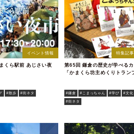
イベント情報
特集記
)「かまくら駅前 あじさい夜
第65回 鎌倉の歴史が学べる
「かまくら坊主めくりトラン
グ
#散歩
#街ネタ
#鎌倉
#こまっちゃん
#学び
#文
#街ネタ