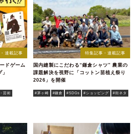
事・連載記事
特集記事・連載記事
カードゲーム
国内縫製にこだわる“鎌倉シャツ” 農業の
プ」
課題解決を視野に「コットン苗植え祭り
2026」を開催
化・芸術
#茅ヶ崎
#鎌倉
#SDGs
#ショッピング
#街ネタ