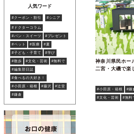
人気ワード
#クーポン・割引
#シニア
#ドクターコラム
#パン・スイーツ
#プレゼント
#ペット
#医療
#夏
#子ども・子育て
#学び
神奈川県民ホー
#散歩
#文化・芸術
#無料で
二宮・大磯で楽
#編集部日誌
#食べるの大好き！
#小田原・箱根
#藤沢
#辻堂
#小田原・箱根
#鎌
#鎌倉
#文化・芸術
#無料