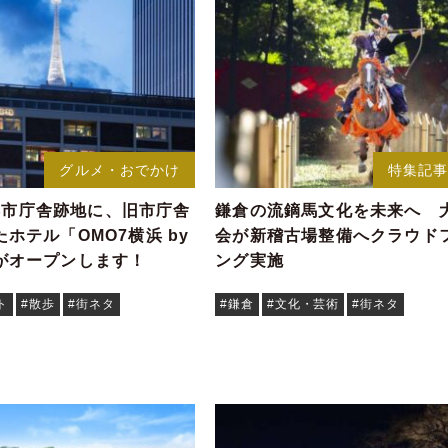
グルメ・おでかけ
特集記
旧横浜市庁舎跡地に、旧市庁舎
鎌倉の流鏑馬文化を未来へ 
ホテル「OMO7横浜 by
会が新稽古場整備へクラウド
がオープンします！
ング実施
ト
#散歩
#街ネタ
#鎌倉
#文化・芸術
#街ネタ