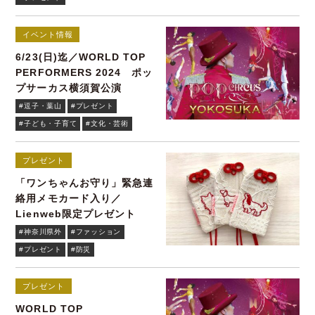
イベント情報
6/23(日)迄／WORLD TOP
PERFORMERS 2024 ポッ
プサーカス横須賀公演
#逗子・葉山
#プレゼント
#子ども・子育て
#文化・芸術
プレゼント
「ワンちゃんお守り」緊急連
絡用メモカード入り／
Lienweb限定プレゼント
#神奈川県外
#ファッション
#プレゼント
#防災
プレゼント
WORLD TOP