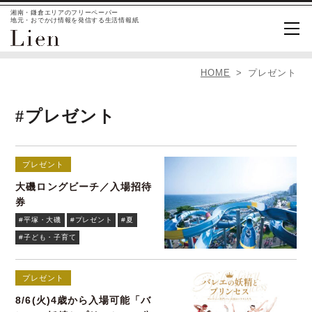
湘南・鎌倉エリアのフリーペーパー
地元・おでかけ情報を発信する生活情報紙
HOME
プレゼント
#プレゼント
プレゼント
大磯ロングビーチ／入場招待
券
#平塚・大磯
#プレゼント
#夏
#子ども・子育て
プレゼント
8/6(火)4歳から入場可能「バ