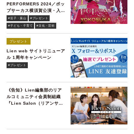
PERFORMERS 2024／ポッ
プサーカス横須賀公演・入場
チケット
#逗子・葉山
#プレゼント
#子ども・子育て
#文化・芸術
プレゼント
Lien web サイトリニューア
ル 1周年キャンペーン
#プレゼント
《告知》Lien編集部のリア
ルコミュニティ会員制組織
『Lien Salon（リアンサロ
ン）』会員募集