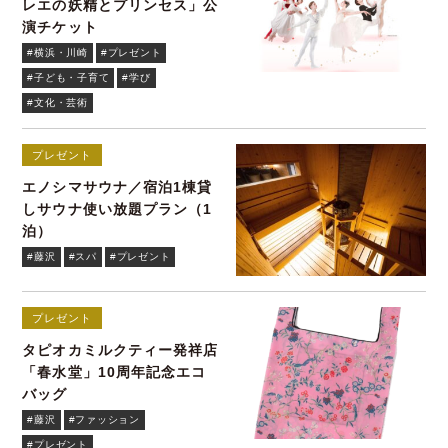
レエの妖精とプリンセス」公
演チケット
#横浜・川崎
#プレゼント
#子ども・子育て
#学び
#文化・芸術
プレゼント
エノシマサウナ／宿泊1棟貸
しサウナ使い放題プラン（1
泊）
#藤沢
#スパ
#プレゼント
プレゼント
タピオカミルクティー発祥店
「春水堂」10周年記念エコ
バッグ
#藤沢
#ファッション
#プレゼント