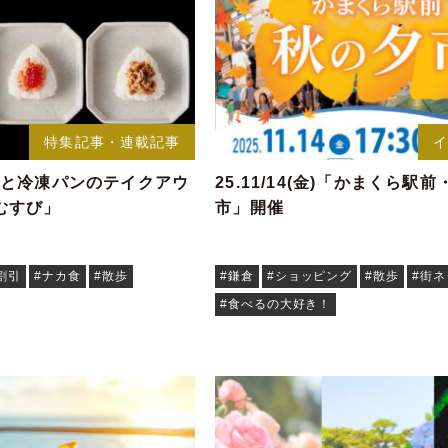
特集記事・連載記事
びと冷凍パンのテイクアウ
25.11/14(金)「かまくら駅
むすび」
市」開催
割引
#ナカ食
#散歩
#鎌倉
#ショッピング
#散歩
#街ネ
#食べるの大好き！