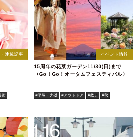
事・連載記事
イベント情報
詣
15周年の花菜ガーデン11/30(日)まで
〈Go！Go！オータムフェスティバル〉
芸術
#平塚・大磯
#アウトドア
#散歩
#秋