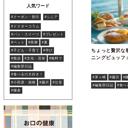
人気ワード
#クーポン・割引
#シニア
#ドクターコラム
#パン・スイーツ
#プレゼント
#ペット
#医療
#夏
ちょっと贅沢な
#子ども・子育て
#学び
ニングビュッフ
#散歩
#文化・芸術
#無料で
#編集部日誌
#食べるの大好き！
#茅ヶ崎
#藤沢
#
#小田原・箱根
#藤沢
#辻堂
#編集部日誌
#食べ
#鎌倉