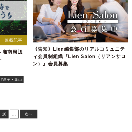
事・連載記事
《告知》Lien編集部のリアルコミュニテ
～湘南周辺
ィ会員制組織『Lien Salon（リアンサロ
～
ン）』会員募集
#逗子・葉山
10
...
次へ