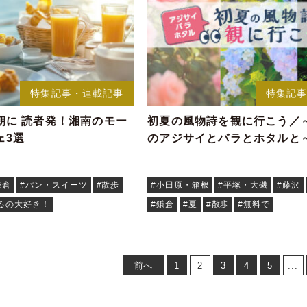
特集記事・連載記事
特集記
朝に 読者発！湘南のモー
初夏の風物詩を観に行こう／
ェ3選
のアジサイとバラとホタルと
鎌倉
#パン・スイーツ
#散歩
#小田原・箱根
#平塚・大磯
#藤沢
るの大好き！
#鎌倉
#夏
#散歩
#無料で
前へ
1
2
3
4
5
...