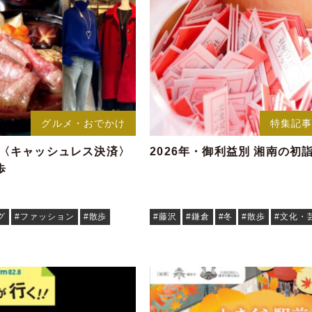
グルメ・おでかけ
特集記
!〈キャッシュレス決済〉
2026年・御利益別 湘南の初
歩
グ
#ファッション
#散歩
#藤沢
#鎌倉
#冬
#散歩
#文化・