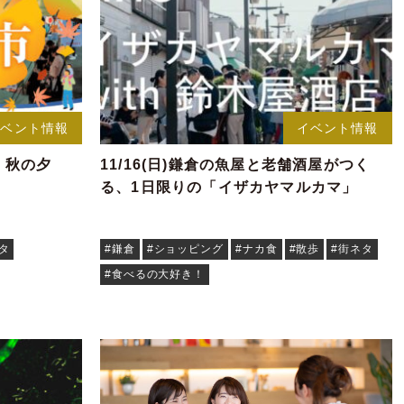
イベント情報
イベント情報
前・秋の夕
11/16(日)鎌倉の魚屋と老舗酒屋がつく
る、1日限りの「イザカヤマルカマ」
タ
#鎌倉
#ショッピング
#ナカ食
#散歩
#街ネタ
#食べるの大好き！