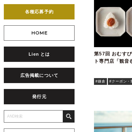
各種応募予約
HOME
第57回 おむす
Lien とは
ト専門店「観音
広告掲載について
#鎌倉
#クーポン・
発行元