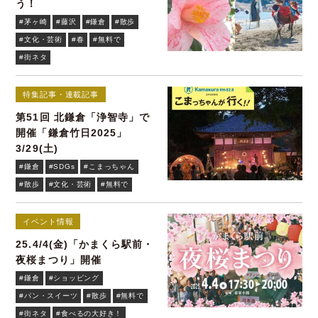
う！
#茅ヶ崎
#藤沢
#鎌倉
#散歩
#文化・芸術
#春
#無料で
#街ネタ
特集記事・連載記事
第51回 北鎌倉「浄智寺」で
開催「鎌倉竹日2025」
3/29(土)
#鎌倉
#SDGs
#こまっちゃん
#散歩
#文化・芸術
#無料で
イベント情報
25.4/4(金)「かまくら駅前・
夜桜まつり」開催
#鎌倉
#ショッピング
#パン・スイーツ
#散歩
#無料で
#街ネタ
#食べるの大好き！