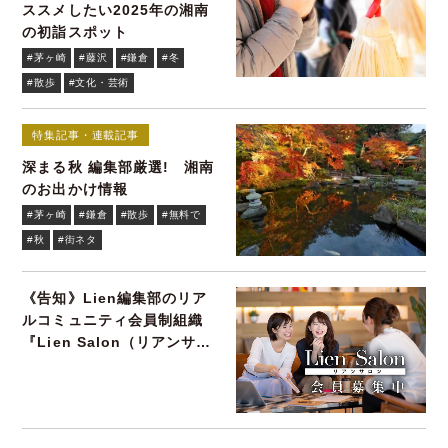
ススメしたい2025年の湘南
の初詣スポット
#茅ヶ崎
#藤沢
#鎌倉
#冬
#散歩
#文化・芸術
特集記事・連載記事
深まる秋 編集部厳選! 湘南
のお出かけ情報
#茅ヶ崎
#鎌倉
#散歩
#無料で
#秋
#街ネタ
《告知》Lien編集部のリア
ルコミュニティ会員制組織
『Lien Salon（リアンサロ
ン）』会員募集