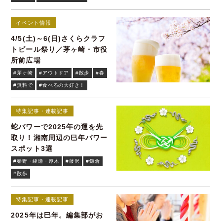
イベント情報
4/5(土)～6(日)さくらクラフ
トビール祭り／茅ヶ崎・市役
所前広場
#茅ヶ崎
#アウトドア
#散歩
#春
#無料で
#食べるの大好き！
特集記事・連載記事
蛇パワーで2025年の運を先
取り！湘南周辺の巳年パワー
スポット3選
#秦野・綾瀬・厚木
#藤沢
#鎌倉
#散歩
特集記事・連載記事
2025年は巳年。編集部がお