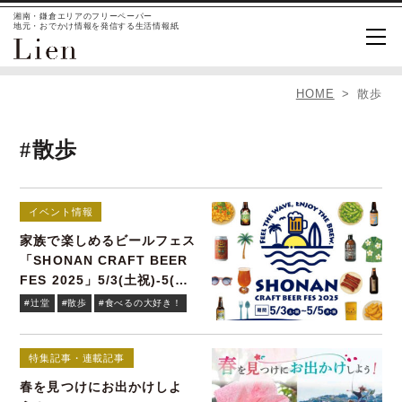
湘南・鎌倉エリアのフリーペーパー
地元・おでかけ情報を発信する生活情報紙
HOME
散歩
#散歩
イベント情報
家族で楽しめるビールフェス
「SHONAN CRAFT BEER
FES 2025」5/3(土祝)-5(月
祝)
#辻堂
#散歩
#食べるの大好き！
特集記事・連載記事
春を見つけにお出かけしよ