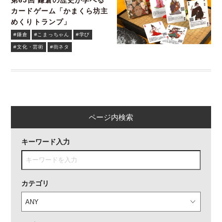
第65回 鎌倉の歴史が学べる
カードゲーム「かまくら坊主
めくりトランプ」
#鎌倉
#こまっちゃん
#学び
#文化・芸術
#街ネタ
ページ内検索
キーワード入力
カテゴリ