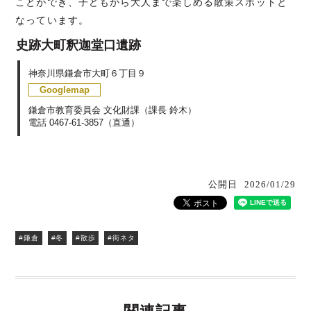
ことができ、子どもから大人まで楽しめる散策スポットと
なっています。
史跡大町釈迦堂口遺跡
神奈川県鎌倉市大町６丁目９
Googlemap
鎌倉市教育委員会 文化財課（課長 鈴木）
電話 0467-61-3857（直通）
公開日
2026/01/29
#鎌倉
#冬
#散歩
#街ネタ