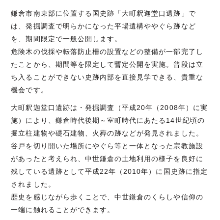
鎌倉市南東部に位置する国史跡「大町釈迦堂口遺跡」で
は、発掘調査で明らかになった平場遺構ややぐら跡など
を、期間限定で一般公開します。
危険木の伐採や転落防止柵の設置などの整備が一部完了し
たことから、期間等を限定して暫定公開を実施。普段は立
ち入ることができない史跡内部を直接見学できる、貴重な
機会です。
大町釈迦堂口遺跡は・発掘調査（平成20年（2008年）に実
施）により、鎌倉時代後期～室町時代にあたる14世紀頃の
掘立柱建物や礎石建物、火葬の跡などが発見されました。
谷戸を切り開いた場所にやぐら等と一体となった宗教施設
があったと考えられ、中世鎌倉の土地利用の様子を良好に
残している遺跡として平成22年（2010年）に国史跡に指定
されました。
歴史を感じながら歩くことで、中世鎌倉のくらしや信仰の
一端に触れることができます。