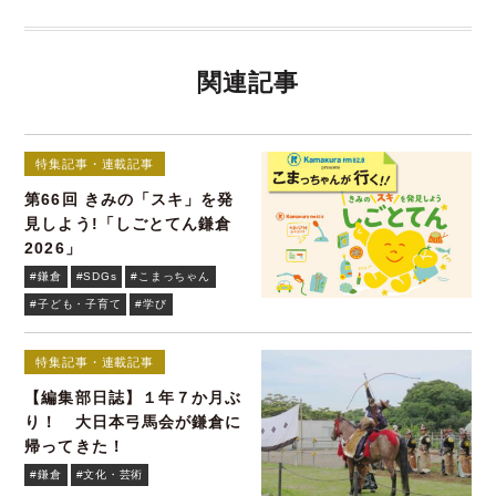
関連記事
特集記事・連載記事
第66回 きみの「スキ」を発
見しよう!「しごとてん鎌倉
2026」
#鎌倉
#SDGs
#こまっちゃん
#子ども・子育て
#学び
特集記事・連載記事
【編集部日誌】１年７か月ぶ
り！ 大日本弓馬会が鎌倉に
帰ってきた！
#鎌倉
#文化・芸術