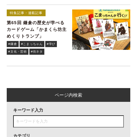
特集記事・連載記事
第65回 鎌倉の歴史が学べる
カードゲーム「かまくら坊主
めくりトランプ」
#鎌倉
#こまっちゃん
#学び
#文化・芸術
#街ネタ
ページ内検索
キーワード入力
カテゴリ