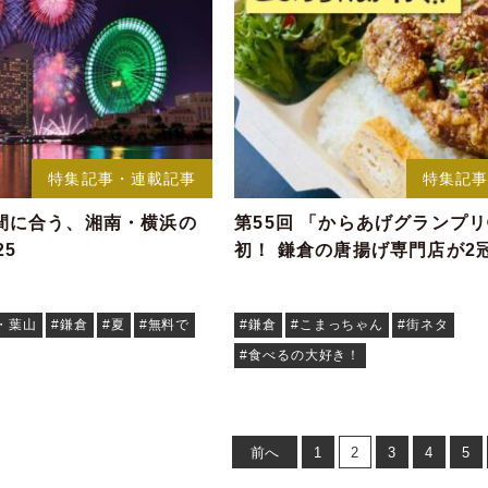
特集記事・連載記事
特集記
間に合う、湘南・横浜の
第55回 「からあげグランプ
25
初！ 鎌倉の唐揚げ専門店が2
・葉山
#鎌倉
#夏
#無料で
#鎌倉
#こまっちゃん
#街ネタ
#食べるの大好き！
前へ
1
2
3
4
5