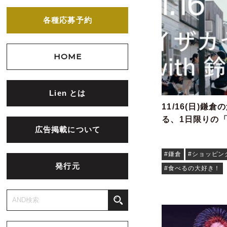
各種応募予約
HOME
Lien とは
11/16(日)鎌
る、1日限りの
広告掲載について
#鎌倉
#ショッピン
発行元
#食べるの大好き！