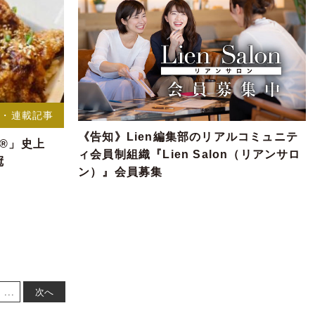
事・連載記事
《告知》Lien編集部のリアルコミュニテ
リ®」史上
ィ会員制組織『Lien Salon（リアンサロ
冠
ン）』会員募集
...
次へ