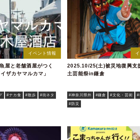
イベント情報
倉の魚屋と老舗酒屋がつく
2025.10/25(土)被災地復
「イザカヤマルカマ」
土芸能祭in鎌倉
グ
#ナカ食
#散歩
#街ネタ
#神奈川県外
#鎌倉
#文化・芸術
#防災