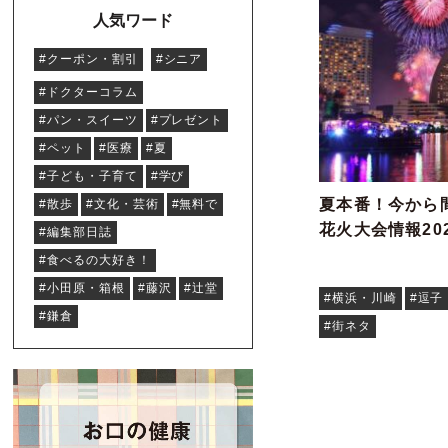
人気ワード
#クーポン・割引
#シニア
#ドクターコラム
#パン・スイーツ
#プレゼント
#ペット
#医療
#夏
#子ども・子育て
#学び
夏本番！今から
#散歩
#文化・芸術
#無料で
花火大会情報20
#編集部日誌
#食べるの大好き！
#小田原・箱根
#藤沢
#辻堂
#横浜・川崎
#逗子
#鎌倉
#街ネタ