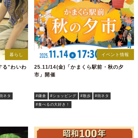
暮らし
イベント情報
する“わいわ
25.11/14(金)「かまくら駅前・秋の夕
市」開催
#街ネタ
#鎌倉
#ショッピング
#散歩
#街ネタ
#食べるの大好き！