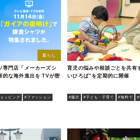
暮らし
ツ専門店「メーカーズシ
育児の悩みや相談ごとを共有
的な海外進出を TVが密
いひろば”を定期的に開催
ショッピング
#ファッション
#藤沢
#子ども・子育て
#無料で