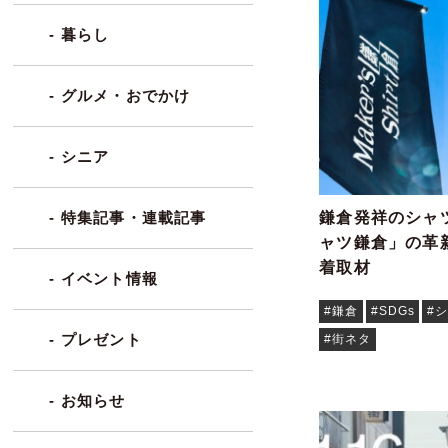
- 暮らし
- グルメ・おでかけ
- シニア
鎌倉発祥のシャ
- 特集記事・連載記事
ャツ鎌倉」の革新
着取材
- イベント情報
#鎌倉
#SDGs
#
- プレゼント
#街ネタ
- お知らせ