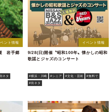
イベント情報
イベント情報
興支援 岩手郷
9/28(日)開催〝昭和100年〟懐かしの昭和
歌謡とジャズのコンサート
#街ネタ
#横浜・川崎
#シニア
#文化・芸術
#無料で
#街ネタ