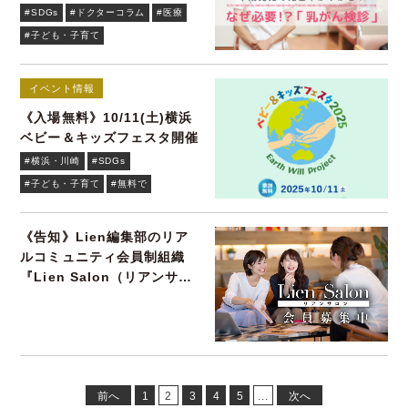
#SDGs
#ドクターコラム
#医療
#子ども・子育て
イベント情報
《入場無料》10/11(土)横浜
ベビー＆キッズフェスタ開催
#横浜・川崎
#SDGs
#子ども・子育て
#無料で
《告知》Lien編集部のリア
ルコミュニティ会員制組織
『Lien Salon（リアンサロ
ン）』会員募集
前へ
1
2
3
4
5
...
次へ