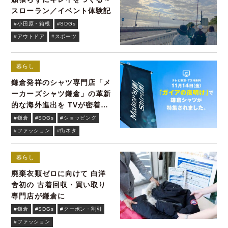
スローラン／イベント体験記
#小田原・箱根
#SDGs
#アウトドア
#スポーツ
暮らし
鎌倉発祥のシャツ専門店「メ
ーカーズシャツ鎌倉」の革新
的な海外進出を TVが密着取
材
#鎌倉
#SDGs
#ショッピング
#ファッション
#街ネタ
暮らし
廃棄衣類ゼロに向けて 白洋
舍初の 古着回収・買い取り
専門店が鎌倉に
#鎌倉
#SDGs
#クーポン・割引
#ファッション