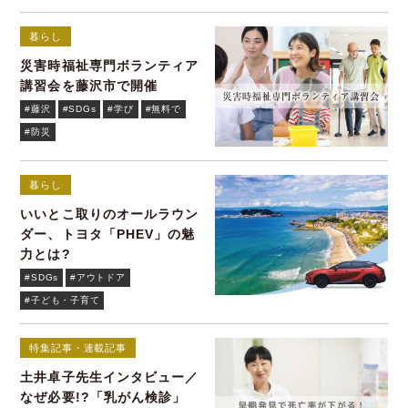
暮らし
災害時福祉専門ボランティア
講習会を藤沢市で開催
#藤沢
#SDGs
#学び
#無料で
#防災
暮らし
いいとこ取りのオールラウン
ダー、トヨタ「PHEV」の魅
力とは?
#SDGs
#アウトドア
#子ども・子育て
特集記事・連載記事
土井卓子先生インタビュー／
なぜ必要!?「乳がん検診」