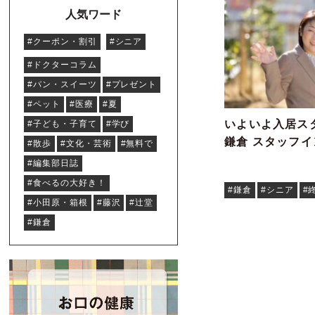
人気ワード
#クーポン・割引
#シニア
#ドクターコラム
#パン・スイーツ
#プレゼント
#ペット
#医療
#夏
いよいよ入居スタ
#子ども・子育て
#学び
鎌倉 スタッフ
#散歩
#文化・芸術
#無料で
#編集部日誌
#食べるの大好き！
#鎌倉
#シニア
#
#小田原・箱根
#藤沢
#辻堂
#鎌倉