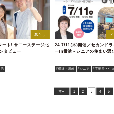
暮らし
ート! サニーステージ北
24.7/11(木)開催／セカンド
インタビュー
ーin横浜～シニアの住まい選
終活
#横浜・川崎
#シニア
#不動産・住
前へ
1
2
3
4
5