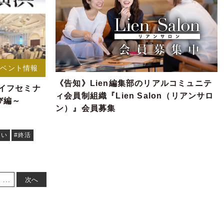
イベント情報
《告知》Lien編集部のリアルコミュニテ
ライフセミナ
ィ会員制組織『Lien Salon（リアンサロ
び編～
ン）』会員募集
まい
#終活
...
次へ