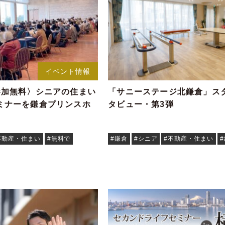
イベント情報
水)〈参加無料〉シニアの住まい
「サニーステージ北鎌倉」スタ
ミナーを鎌倉プリンスホ
タビュー・第3弾
不動産・住まい
#無料で
#鎌倉
#シニア
#不動産・住まい