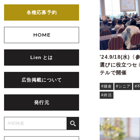
各種応募予約
HOME
'24.9/18(
Lien とは
選びに役立つセ
テルで開催
広告掲載について
#鎌倉
#シニア
#
#終活
発行元