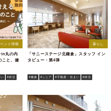
イベント情報
暮らし
ーin丸の内
「サニーステージ北鎌倉」スタッフ イン
のこと、健
タビュー・第4弾
まい
#終活
#鎌倉
#シニア
#不動産・住まい
#終活