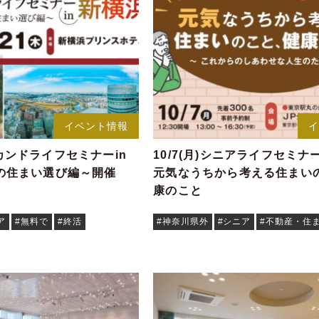
イベント情報
)セカンドライフセミナーin
10/7(月)シニアライフセミナ
の住まい選び編～開催
元気なうちから考える住まい
康のこと
ア
#無料で
#終活
#神奈川県外
#シニア
#不動産・住