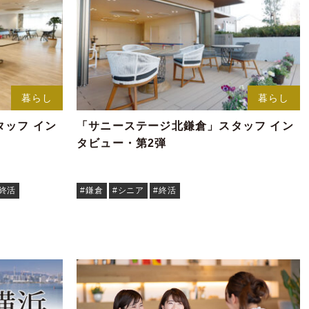
暮らし
暮らし
ッフ イン
「サニーステージ北鎌倉」スタッフ イン
タビュー・第2弾
#終活
#鎌倉
#シニア
#終活