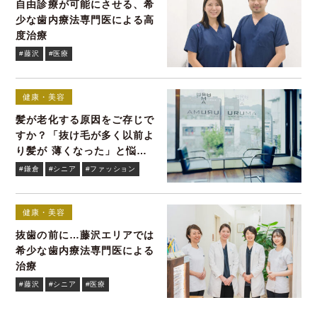
自由診療が可能にさせる、希
少な歯内療法専門医による高
度治療
#藤沢
#医療
健康・美容
髪が老化する原因をご存じで
すか？「抜け毛が多く以前よ
り髪が 薄くなった」と悩む
貴女へ
#鎌倉
#シニア
#ファッション
健康・美容
抜歯の前に…藤沢エリアでは
希少な歯内療法専門医による
治療
#藤沢
#シニア
#医療