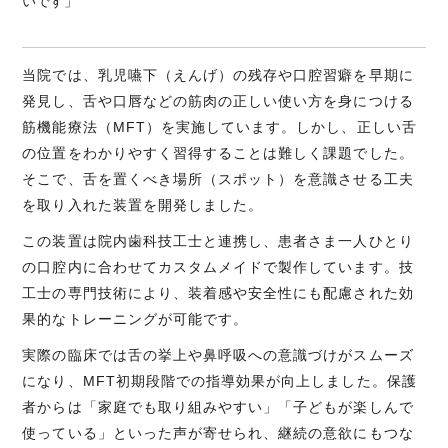
いです」
当院では、乳児嚥下（えんげ）の残存や口腔習癖を早期に
発見し、舌や口唇などの筋肉の正しい使い方を身につける
筋機能療法（MFT）を実施しています。しかし、正しい舌
の位置をわかりやすく習得することは難しく課題でした。
そこで、舌を置くべき場所（スポット）を意識させる工夫
を取り入れた装置を開発しました。
この装置は院内歯科技工士と連携し、患者さま一人ひとり
の口腔内に合わせてカスタムメイドで製作しています。技
工士の専門技術により、装着感や安全性にも配慮された効
果的なトレーニングが可能です。
実際の臨床では舌の挙上や鼻呼吸への意識づけがスムーズ
になり、MFT初期段階での指導効果が向上しました。保護
者からは「家庭でも取り組みやすい」「子どもが楽しんで
使っている」といった声が寄せられ、継続の意欲にもつな