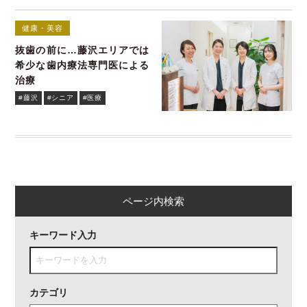
健康・美容
抜歯の前に…藤沢エリアでは
希少な歯内療法専門医による
治療
#藤沢
#シニア
#医療
ページ内検索
キーワード入力
カテゴリ