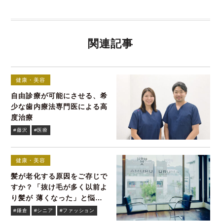
関連記事
健康・美容
自由診療が可能にさせる、希
少な歯内療法専門医による高
度治療
#藤沢
#医療
健康・美容
髪が老化する原因をご存じで
すか？「抜け毛が多く以前よ
り髪が 薄くなった」と悩む
貴女へ
#鎌倉
#シニア
#ファッション