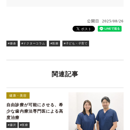
公開日
2025/08/26
#鎌倉
#ドクターコラム
#医療
#子ども・子育て
関連記事
健康・美容
自由診療が可能にさせる、希
少な歯内療法専門医による高
度治療
#藤沢
#医療