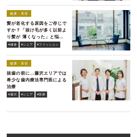
健康・美容
髪が老化する原因をご存じで
すか？「抜け毛が多く以前よ
り髪が 薄くなった」と悩む
貴女へ
#鎌倉
#シニア
#ファッション
健康・美容
抜歯の前に…藤沢エリアでは
希少な歯内療法専門医による
治療
#藤沢
#シニア
#医療