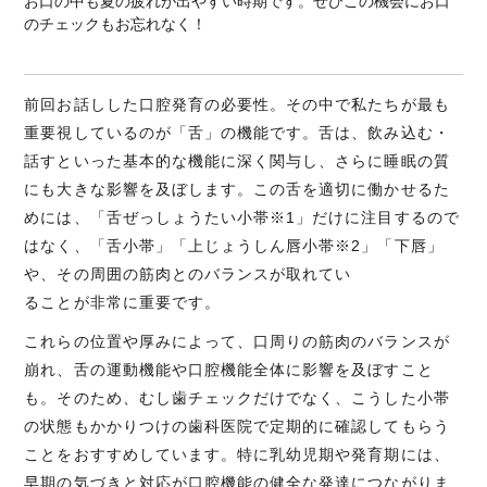
お口の中も夏の疲れが出やすい時期です。ぜひこの機会にお口
のチェックもお忘れなく！
前回お話しした口腔発育の必要性。その中で私たちが最も
重要視しているのが「舌」の機能です。舌は、飲み込む・
話すといった基本的な機能に深く関与し、さらに睡眠の質
にも大きな影響を及ぼします。この舌を適切に働かせるた
めには、「舌ぜっしょうたい小帯※1」だけに注目するので
はなく、「舌小帯」「上じょうしん唇小帯※2」「下唇」
や、その周囲の筋肉とのバランスが取れてい
ることが非常に重要です。
これらの位置や厚みによって、口周りの筋肉のバランスが
崩れ、舌の運動機能や口腔機能全体に影響を及ぼすこと
も。そのため、むし歯チェックだけでなく、こうした小帯
の状態もかかりつけの歯科医院で定期的に確認してもらう
ことをおすすめしています。特に乳幼児期や発育期には、
早期の気づきと対応が口腔機能の健全な発達につながりま