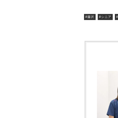
#藤沢
#シニア