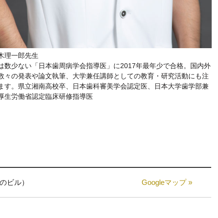
木理一郎先生
は数少ない「日本歯周病学会指導医」に2017年最年少で合格。国内外
数々の発表や論文執筆、大学兼任講師としての教育・研究活動にも注
ます。県立湘南高校卒、日本歯科審美学会認定医、日本大学歯学部兼
厚生労働省認定臨床研修指導医
スのビル）
Googleマップ »