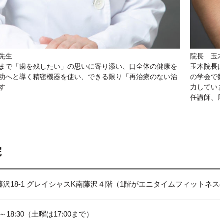
先生
院長 玉
まで「歯を残したい」の思いに寄り添い、口全体の健康を
玉木院長
功へと導く精密機器を使い、できる限り「再治療のない治
の学会で
す
力してい
任講師、
院
沢18-1 グレイシャスK南藤沢４階（1階がエニタイムフィットネ
:00～18:30（土曜は17:00まで）