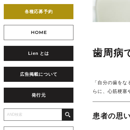
各種応募予約
HOME
歯周病
Lien とは
広告掲載について
「自分の歯をな
らに、心筋梗塞
発行元
患者の思