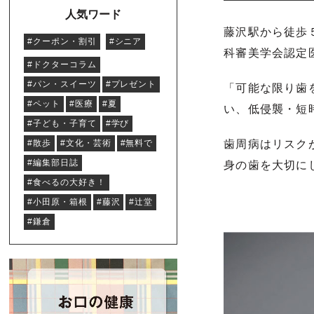
人気ワード
藤沢駅から徒歩
#クーポン・割引
#シニア
科審美学会認定
#ドクターコラム
#パン・スイーツ
#プレゼント
「可能な限り歯
#ペット
#医療
#夏
い、低侵襲・短
#子ども・子育て
#学び
#散歩
#文化・芸術
#無料で
歯周病はリスク
#編集部日誌
身の歯を大切に
#食べるの大好き！
#小田原・箱根
#藤沢
#辻堂
#鎌倉