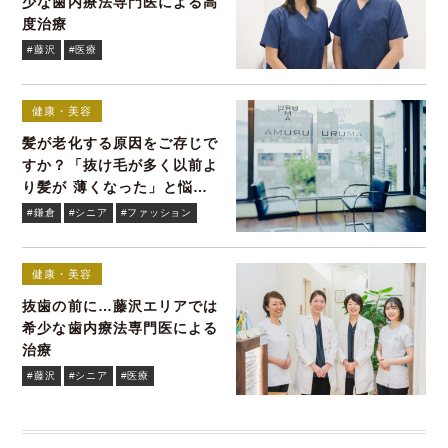
少な歯内療法専門医による高
度治療
#藤沢
#医療
健康・美容
髪が老化する原因をご存じで
すか？「抜け毛が多く以前よ
り髪が 薄くなった」と悩む
貴女へ
#鎌倉
#シニア
#ファッション
健康・美容
抜歯の前に…藤沢エリアでは
希少な歯内療法専門医による
治療
#藤沢
#シニア
#医療