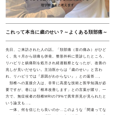
これって本当に歳のせい？～よくある頚部痛～
先日、ご来訪された人の話。「頚部痛（首の痛み）がひど
く、先々月から頭痛も併発。整形外科に受診したところ、
リハビリと鎮痛剤を処方され経過観察となったが、改善の
兆しが見いだせない。主治医からは『歳のせい』と言わ
れ、リハビリでは『原因がわからない』」との返答…。
頚椎への直接介入は、非常に高度な技術と医学知識が必
要ですが、巷には「根本改善します」との言葉が躍り、一
方で、無症候者の頚椎MRIの79%で異常所見が見られたと
いう論文も…。
一体、何を信じたら良いのか…このような「間違ってな