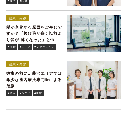
#藤沢
#医療
健康・美容
髪が老化する原因をご存じで
すか？「抜け毛が多く以前よ
り髪が 薄くなった」と悩む
貴女へ
#鎌倉
#シニア
#ファッション
健康・美容
抜歯の前に…藤沢エリアでは
希少な歯内療法専門医による
治療
#藤沢
#シニア
#医療