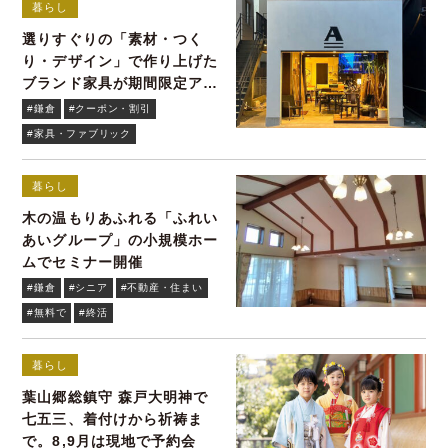
暮らし
選りすぐりの「素材・つく
り・デザイン」で作り上げた
ブランド家具が期間限定アウ
トレット
#鎌倉
#クーポン・割引
#家具・ファブリック
暮らし
木の温もりあふれる「ふれい
あいグループ」の小規模ホー
ムでセミナー開催
#鎌倉
#シニア
#不動産・住まい
#無料で
#終活
暮らし
葉山郷総鎮守 森戸大明神で
七五三、着付けから祈祷ま
で。8,9月は現地で予約会