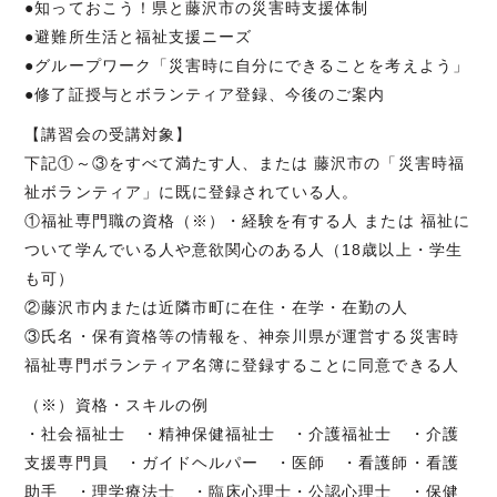
●知っておこう！県と藤沢市の災害時支援体制
●避難所生活と福祉支援ニーズ
●グループワーク「災害時に自分にできることを考えよう」
●修了証授与とボランティア登録、今後のご案内
【講習会の受講対象】
下記①～③をすべて満たす人、または 藤沢市の「災害時福
祉ボランティア」に既に登録されている人。
①福祉専門職の資格（※）・経験を有する人 または 福祉に
ついて学んでいる人や意欲関心のある人（18歳以上・学生
も可）
②藤沢市内または近隣市町に在住・在学・在勤の人
③氏名・保有資格等の情報を、神奈川県が運営する災害時
福祉専門ボランティア名簿に登録することに同意できる人
（※）資格・スキルの例
・社会福祉士 ・精神保健福祉士 ・介護福祉士 ・介護
支援専門員 ・ガイドヘルパー ・医師 ・看護師・看護
助手 ・理学療法士 ・臨床心理士・公認心理士 ・保健