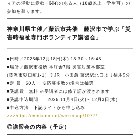
ィアの活動に意欲・関心のある人（18歳以上・学生可）の
参加を募ります。
神奈川県主催／藤沢市共催 藤沢市で学ぶ「災
害時福祉専門ボランティア講習会」
■日時／2025年12月18日(木) 13:30～16:45
■場所／藤沢市役所 本庁舎7階 災害対策本部室
(藤沢市朝日町1‐1）※JR・小田急 藤沢駅北口より徒歩5分
■定 員 50人 ※応募多数の場合は抽選
■受講費 無料 ※受講者には修了証が渡されます
■受講申込期間 2025.11月4日(火)～12月3日(水)
■申込方法 下記サイトから申し込み
>>>https://minkana.net/workshop/1077/
◎講習会の内容（予定）