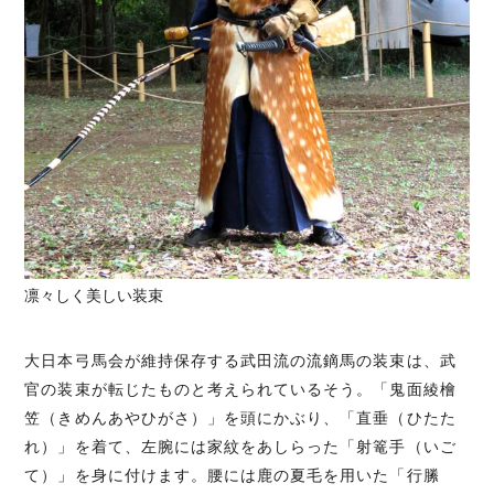
凛々しく美しい装束
大日本弓馬会が維持保存する武田流の流鏑馬の装束は、武
官の装束が転じたものと考えられているそう。「鬼面綾檜
笠（きめんあやひがさ）」を頭にかぶり、「直垂（ひたた
れ）」を着て、左腕には家紋をあしらった「射篭手（いご
て）」を身に付けます。腰には鹿の夏毛を用いた「行縢