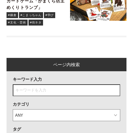
カードゲーム「かまくら坊主
めくりトランプ」
#鎌倉
#こまっちゃん
#学び
#文化・芸術
#街ネタ
ページ内検索
キーワード入力
カテゴリ
タグ