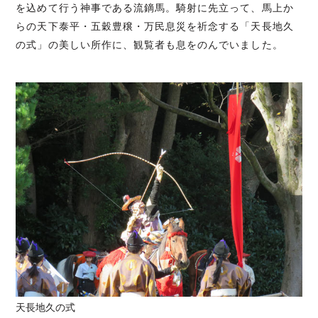
を込めて行う神事である流鏑馬。騎射に先立って、馬上か
らの天下泰平・五穀豊穣・万民息災を祈念する「天長地久
の式」の美しい所作に、観覧者も息をのんでいました。
天長地久の式