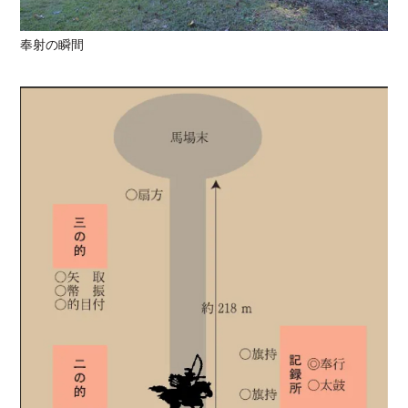
奉射の瞬間