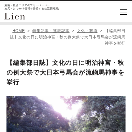
湘南・鎌倉エリアのフリーペーパー
地元・おでかけ情報を発信する生活情報紙
HOME
特集記事・連載記事
文化・芸術
【編集部日
誌】文化の日に明治神宮・秋の例大祭で大日本弓馬会が流鏑馬
神事を挙行
【編集部日誌】文化の日に明治神宮・秋
の例大祭で大日本弓馬会が流鏑馬神事を
挙行