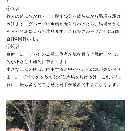
↓
②奉射
数人の組に分かれて、一頭ずつ矢を放ちながら馬場を駆け
抜けます。グループの全頭が走り終わったら、馬場末から
そろって馬に乗って戻ります。これをグループごとに2回、
合計4回行います
③競射
奉射（ほうしゃ）の成績上位者が腕を競う「競射」では、
的が小さな土器的に替わります。
小さな土器の的は、的中すると中から五色の紙が舞い散り
ます。1頭ずつ矢を放ちながら馬場を駆け抜け、これを2回
行い、最も多く的中させた射手が最多的中者になります。