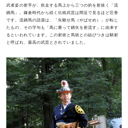
武者姿の射手が、疾走する馬上から三つの的を射抜く「流
鏑馬」。鎌倉時代から続く伝統武芸は間近で見るほど圧巻
です。流鏑馬の語源は、「矢馳せ馬（やばせめ）」が転じ
たもの、その字句も「馬に乗って鏑矢を射流す」に由来す
るといわれています。この射術と馬術との結びつきは騎射
と呼ばれ、最高の武芸とされていました。