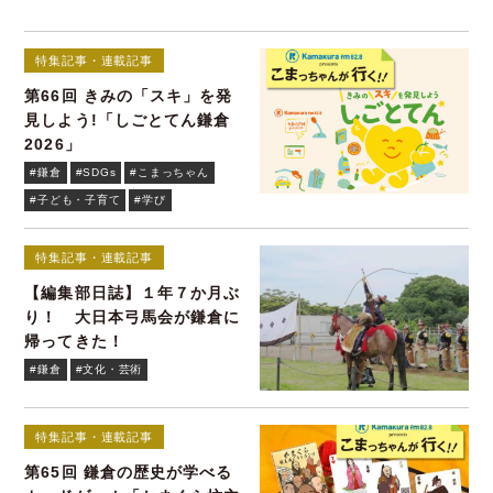
特集記事・連載記事
第66回 きみの「スキ」を発
見しよう!「しごとてん鎌倉
2026」
#鎌倉
#SDGs
#こまっちゃん
#子ども・子育て
#学び
特集記事・連載記事
【編集部日誌】１年７か月ぶ
り！ 大日本弓馬会が鎌倉に
帰ってきた！
#鎌倉
#文化・芸術
特集記事・連載記事
第65回 鎌倉の歴史が学べる