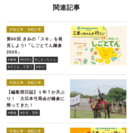
関連記事
特集記事・連載記事
第66回 きみの「スキ」を発
見しよう!「しごとてん鎌倉
2026」
#鎌倉
#SDGs
#こまっちゃん
#子ども・子育て
#学び
特集記事・連載記事
【編集部日誌】１年７か月ぶ
り！ 大日本弓馬会が鎌倉に
帰ってきた！
#鎌倉
#文化・芸術
特集記事・連載記事