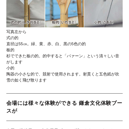
写真左から
式の的
直径は55㎝。緑、黄、赤、白、黒の5色の的
板的
杉でできた板の的。的中すると「パァーン」という清々しい音
がします
小的
陶器の小さな的で、競射で使用されます。射貫くと五色紙が吹
雪の如く飛び散ります
会場には様々な体験ができる 鎌倉文化体験ブー
スが