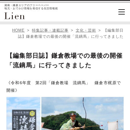
湘南・鎌倉エリアのフリーペーパー
地元・おでかけ情報を発信する生活情報紙
HOME
特集記事・連載記事
文化・芸術
【編集部日
誌】鎌倉教場での最後の開催「流鏑馬」に行ってきました
【編集部日誌】鎌倉教場での最後の開催
「流鏑馬」に行ってきました
《令和6年度 第2回「鎌倉教場 流鏑馬」 鎌倉市梶原で
開催》