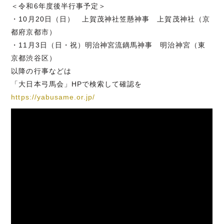
＜令和6年度後半行事予定＞
・10月20日（日） 上賀茂神社笠懸神事 上賀茂神社（京
都府京都市）
・11月3日（日・祝）明治神宮流鏑馬神事 明治神宮（東
京都渋谷区）
以降の行事などは
「大日本弓馬会」HPで検索して確認を
https://yabusame.or.jp/