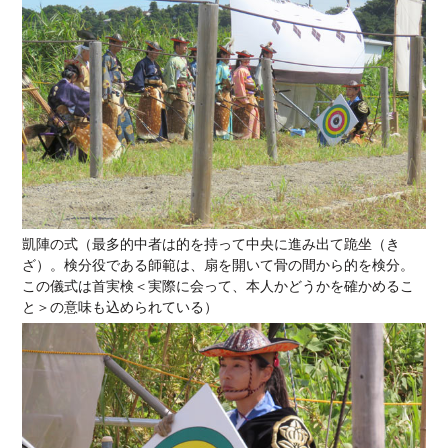
凱陣の式（最多的中者は的を持って中央に進み出て跪坐（き
ざ）。検分役である師範は、扇を開いて骨の間から的を検分。
この儀式は首実検＜実際に会って、本人かどうかを確かめるこ
と＞の意味も込められている）