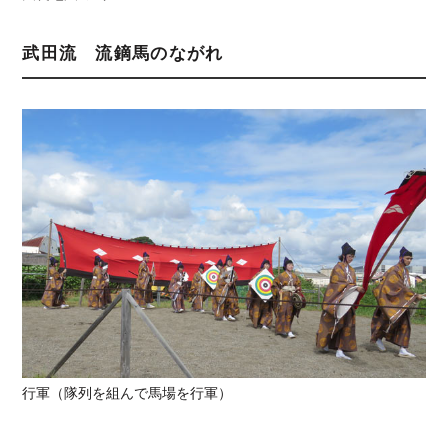
武田流 流鏑馬のながれ
行軍（隊列を組んで馬場を行軍）