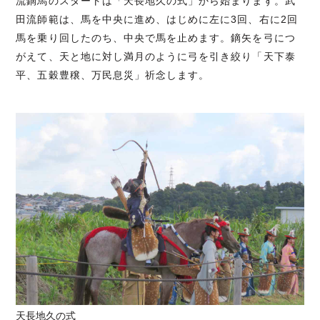
流鏑馬のスタートは「天長地久の式」から始まります。武
田流師範は、馬を中央に進め、はじめに左に3回、右に2回
馬を乗り回したのち、中央で馬を止めます。鏑矢を弓につ
がえて、天と地に対し満月のように弓を引き絞り「天下泰
平、五穀豊穣、万民息災」祈念します。
天長地久の式