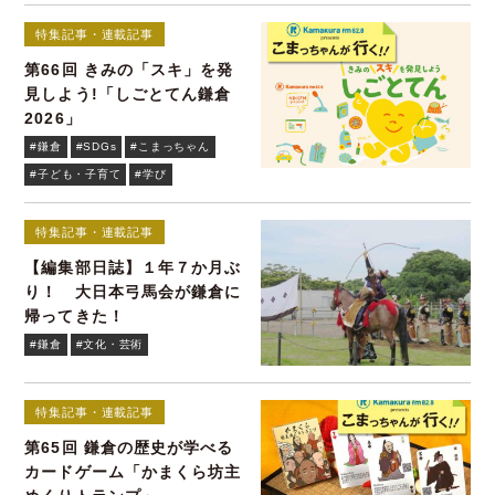
特集記事・連載記事
第66回 きみの「スキ」を発
見しよう!「しごとてん鎌倉
2026」
#鎌倉
#SDGs
#こまっちゃん
#子ども・子育て
#学び
特集記事・連載記事
【編集部日誌】１年７か月ぶ
り！ 大日本弓馬会が鎌倉に
帰ってきた！
#鎌倉
#文化・芸術
特集記事・連載記事
第65回 鎌倉の歴史が学べる
カードゲーム「かまくら坊主